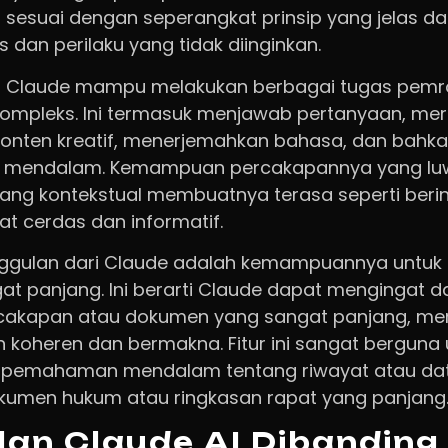
 sesuai dengan seperangkat prinsip yang jelas da
dan perilaku yang tidak diinginkan.
l, Claude mampu melakukan berbagai tugas pem
kompleks. Ini termasuk menjawab pertanyaan, mer
konten kreatif, menerjemahkan bahasa, dan bahk
ng mendalam. Kemampuan percakapannya yang lu
g kontekstual membuatnya terasa seperti berin
at cerdas dan informatif.
 unggulan dari Claude adalah kemampuannya untu
at panjang. Ini berarti Claude dapat mengingat 
ercakapan atau dokumen yang sangat panjang, m
ih koheren dan bermakna. Fitur ini sangat bergun
pemahaman mendalam tentang riwayat atau data
dokumen hukum atau ringkasan rapat yang panjang
an Claude AI Dibanding