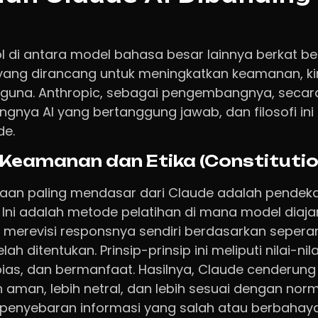
l di antara model bahasa besar lainnya berkat b
yang dirancang untuk meningkatkan keamanan, kin
una. Anthropic, sebagai pengembangnya, secara
gnya AI yang bertanggung jawab, dan filosofi ini
de.
Keamanan dan Etika (Constitution
daan paling mendasar dari Claude adalah pendek
”. Ini adalah metode pelatihan di mana model diaja
merevisi responsnya sendiri berdasarkan seperan
lah ditentukan. Prinsip-prinsip ini meliputi nilai-nila
bias, dan bermanfaat. Hasilnya, Claude cenderun
h aman, lebih netral, dan lebih sesuai dengan nor
 penyebaran informasi yang salah atau berbahaya