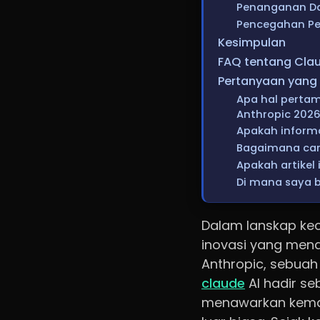
Penanganan Dat
Pencegahan P
Kesimpulan
FAQ tentang Clau
Pertanyaan yang 
Apa hal pertam
Anthropic 202
Apakah informa
Bagaimana cara
Apakah artikel 
Di mana saya b
Dalam lanskap ke
inovasi yang mena
Anthropic, sebuah
claude
AI hadir s
menawarkan kema