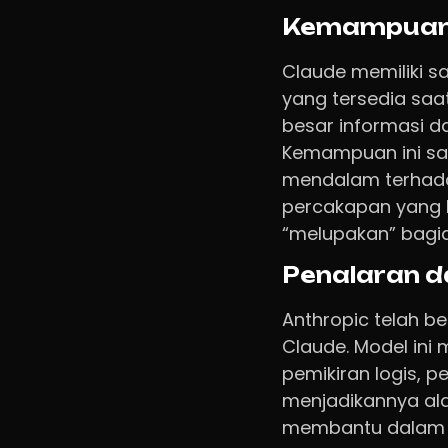
Kemampuan 
Claude memiliki sa
yang tersedia saa
besar informasi da
Kemampuan ini sa
mendalam terhadap
percakapan yang b
“melupakan” bagi
Penalaran 
Anthropic telah 
Claude. Model ini
pemikiran logis,
menjadikannya al
membantu dalam p