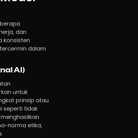
eberapa
erja, dan
 konsisten
 tercermin dalam
al AI)
atan
rkan untuk
gkat prinsip atau
i seperti tidak
g menghasilkan
ma-norma etika,
.