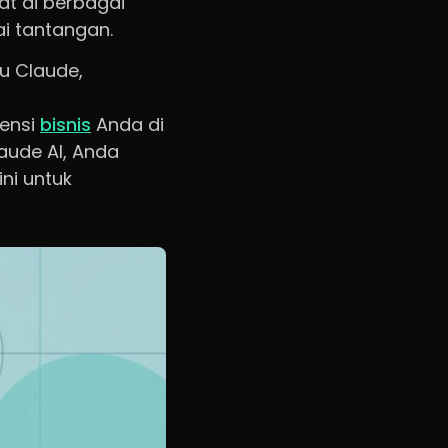
at di berbagai
ai tantangan.
tu Claude,
ensi
bisnis
Anda di
ude AI, Anda
ni untuk