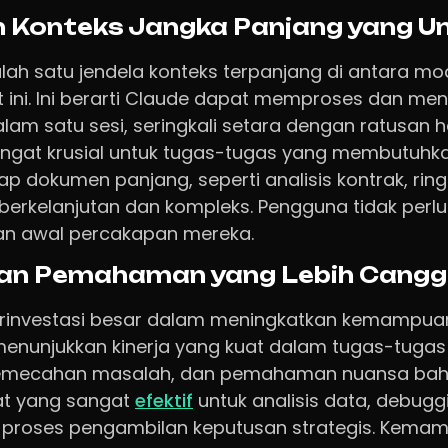
Konteks Jangka Panjang yang Un
lah satu jendela konteks terpanjang di antara mod
t ini. Ini berarti Claude dapat memproses dan me
lam satu sesi, seringkali setara dengan ratusan 
ngat krusial untuk tugas-tugas yang membutu
 dokumen panjang, seperti analisis kontrak, rin
erkelanjutan dan kompleks. Pengguna tidak perlu
an awal percakapan mereka.
dan Pemahaman yang Lebih Cangg
berinvestasi besar dalam meningkatkan kemampua
 menunjukkan kinerja yang kuat dalam tugas-tug
 pemecahan masalah, dan pemahaman nuansa baha
at yang sangat
efektif
untuk analisis data, debugg
roses pengambilan keputusan strategis. Kema