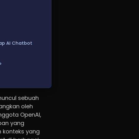
ap AI Chatbot
?
muncul sebuah
angkan oleh
nggota OpenAI,
epan yang
 konteks yang