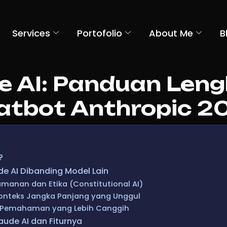
Services
Portofolio
About Me
B
e AI: Panduan Leng
atbot Anthropic 2
?
e AI Dibanding Model Lain
manan dan Etika (Constitutional AI)
teks Jangka Panjang yang Unggul
 Pemahaman yang Lebih Canggih
aude AI dan Fiturnya