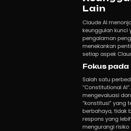
Lain
Claude AI menonjo
keunggulan kunci 
pengalaman pengg
menekankan pentin
setiap aspek Clau
Fokus pada 
Salah satu perbe
“Constitutional AI
mengevaluasi dan 
“konstitusi” yang te
berbahaya, tidak 
respons yang lebi
mengurangi risiko