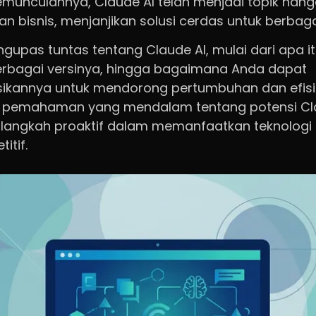
kemunculannya, Claude AI telah menjadi topik hang
dan bisnis, menjanjikan solusi cerdas untuk berbag
engupas tuntas tentang Claude AI, mulai dari apa i
erbagai versinya, hingga bagaimana Anda dapat
kannya untuk mendorong pertumbuhan dan efisi
n pemahaman yang mendalam tentang potensi Cla
angkah proaktif dalam memanfaatkan teknologi i
itif.