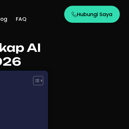
Hubungi Saya
log
FAQ
kap AI
026