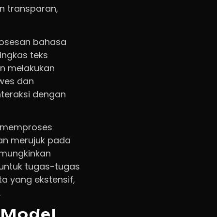
n transparan,
rosesan bahasa
ingkas teks
an melakukan
wes dan
teraksi dengan
k memproses
dan merujuk pada
emungkinkan
a untuk tugas-tugas
 yang ekstensif,
.
 Model