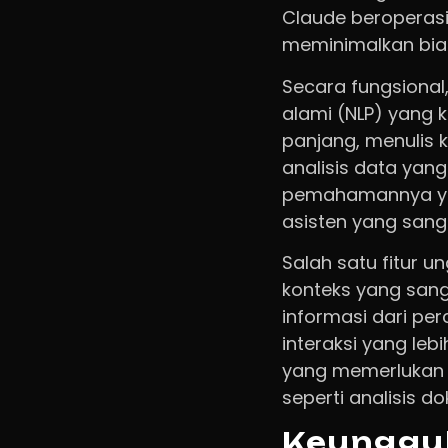
Claude beroperasi
meminimalkan bias 
Secara fungsiona
alami (NLP) yang 
panjang, menulis 
analisis data ya
pemahamannya yan
asisten yang sang
Salah satu fitur
konteks yang sang
informasi dari p
interaksi yang leb
yang memerlukan 
seperti analisis 
Keunggul