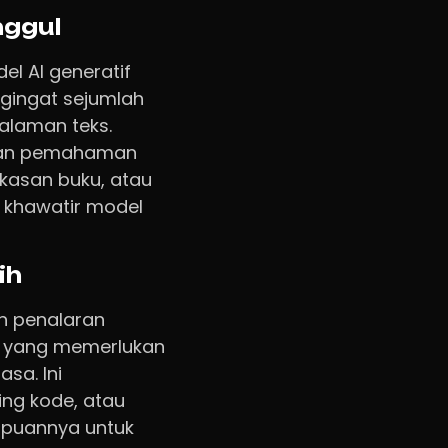
ggul
el AI generatif
ngingat sejumlah
halaman teks.
hkan pemahaman
gkasan buku, atau
 khawatir model
ih
n penalaran
as yang memerlukan
sa. Ini
ing kode, atau
mpuannya untuk