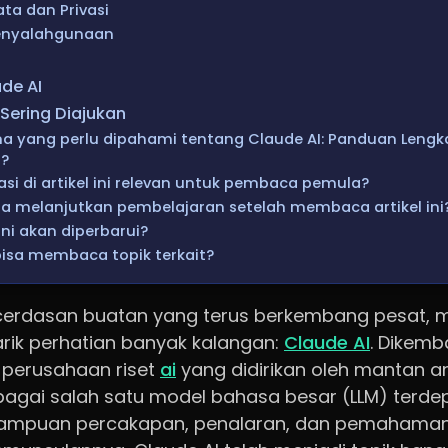
a dan Privasi
enyalahgunaan
de AI
Sering Diajukan
a yang perlu dipahami tentang Claude AI: Panduan Lengk
6?
si di artikel ini relevan untuk pembaca pemula?
 melanjutkan pembelajaran setelah membaca artikel ini
ini akan diperbarui?
isa membaca topik terkait?
cerdasan buatan yang terus berkembang pesat, 
rik perhatian banyak kalangan:
Claude AI
. Dikemb
 perusahaan riset
ai
yang didirikan oleh mantan a
ebagai salah satu model bahasa besar (LLM) terd
mpuan percakapan, penalaran, dan pemahaman