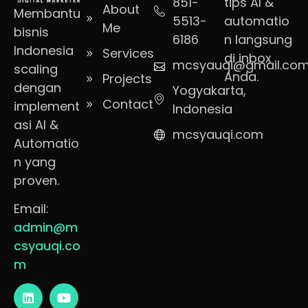
851-
tips AI &
About
Membantu
5513-
automatio
Me
bisnis
6186
n langsung
Indonesia
Services
di inbox
mcsyauqi@gmail.co
scaling
Anda.
Projects
dengan
Yogyakarta,
Contact
implement
Indonesia
asi AI &
mcsyauqi.com
Automatio
n yang
proven.
Email:
admin@m
csyauqi.co
m