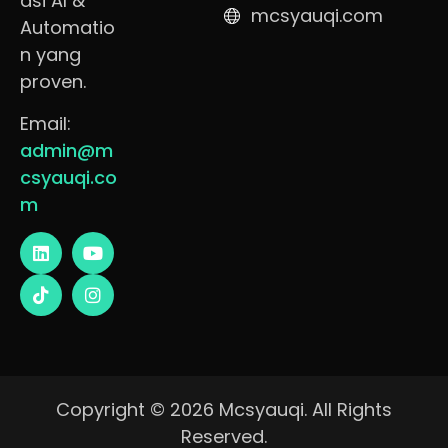
asi AI &
mcsyauqi.com
Automatio
n yang
proven.
Email:
admin@m
csyauqi.co
m
Copyright © 2026 Mcsyauqi. All Rights
Reserved.