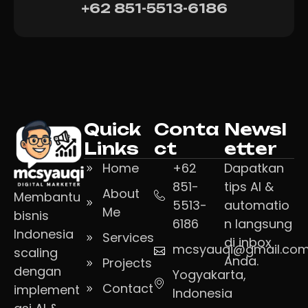
+62 851-5513-6186
Quick
Conta
Newsl
Links
ct
etter
Home
+62
Dapatkan
851-
tips AI &
About
Membantu
5513-
automatio
Me
bisnis
6186
n langsung
Indonesia
Services
di inbox
mcsyauqi@gmail.co
scaling
Anda.
Projects
dengan
Yogyakarta,
Contact
implement
Indonesia