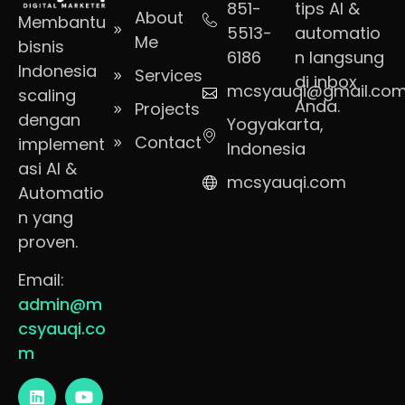
851-
tips AI &
About
Membantu
5513-
automatio
Me
bisnis
6186
n langsung
Indonesia
Services
di inbox
mcsyauqi@gmail.co
scaling
Anda.
Projects
dengan
Yogyakarta,
Contact
implement
Indonesia
asi AI &
mcsyauqi.com
Automatio
n yang
proven.
Email:
admin@m
csyauqi.co
m