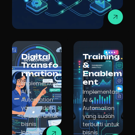
Digital
Training
Transfo
&
rmation
Enablem
ent
Implementasi
AI &
Implementasi
Automation
AI &
yang sudah
Automation
terbukti untuk
yang sudah
bisnis
terbukti untuk
Indonesia.
bisnis