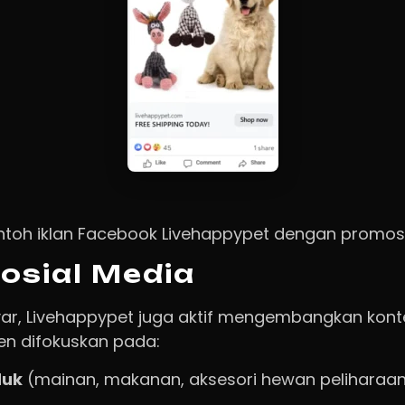
toh iklan Facebook Livehappypet dengan promosi 
osial Media
ayar, Livehappypet juga aktif mengembangkan kont
ten difokuskan pada:
duk
(mainan, makanan, aksesori hewan peliharaan