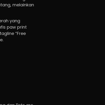
tang, melainkan
erah yang
fis paw print
agline “Free
e.