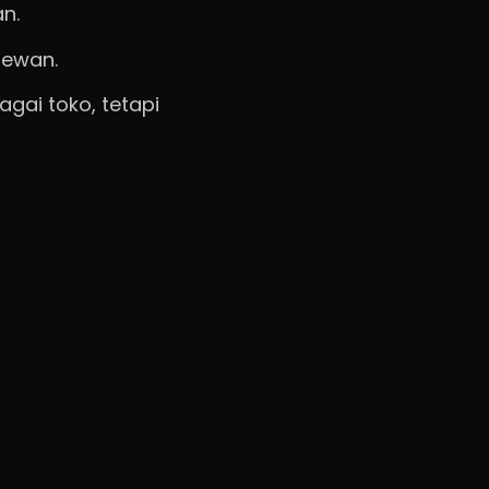
n.
hewan.
gai toko, tetapi