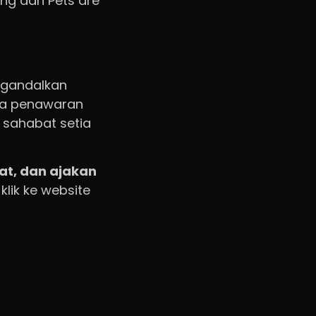
ng dan Pets are
ngandalkan
ada penawaran
 sahabat setia
kat, dan ajakan
klik ke website