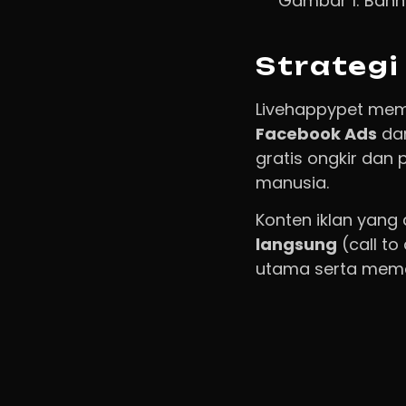
Gambar 1: Bann
Strategi
Livehappypet mem
Facebook Ads
da
gratis ongkir dan
manusia.
Konten iklan yan
langsung
(call to
utama serta mema