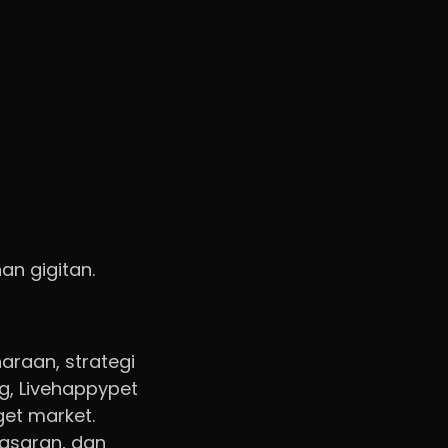
an gigitan.
araan, strategi
ng, Livehappypet
et market.
masaran, dan