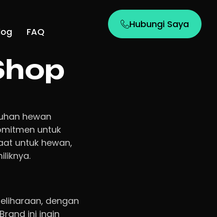
Hubungi Saya
log
FAQ
Shop
tuhan hewan
komitmen untuk
aat untuk hewan,
liknya.
eliharaan, dengan
 Brand ini ingin