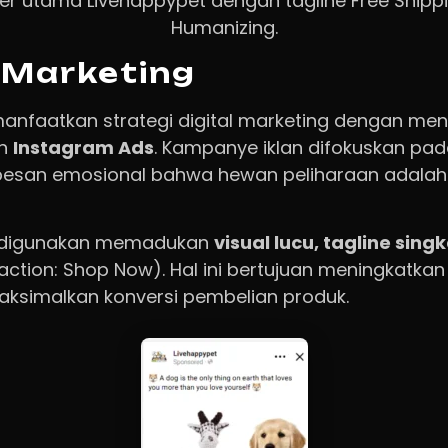
er utama Livehappypet dengan tagline Free Shippi
Humanizing.
 Marketing
anfaatkan strategi digital marketing dengan me
n
Instagram Ads
. Kampanye iklan difokuskan p
 pesan emosional bahwa hewan peliharaan adalah
g digunakan memadukan
visual lucu, tagline sing
 action: Shop Now). Hal ini bertujuan meningkatkan 
ksimalkan konversi pembelian produk.