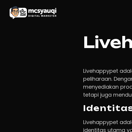
Live
Livehappypet ada
peliharaan. Denga
menyediakan prod
tetapi juga mend
Identita
Livehappypet ada
identitas utama 