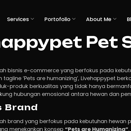
Services
Portofolio
About Me
B
happypet Pet 
lah bisnis e-commerce yang berfokus pada kebu
n tagline ‘Pets are humanizing’, Livehappypet ber
uk-produk berkualitas yang tidak hanya bermanf
ukung hubungan emosional antara hewan dan pemi
s Brand
lah brand yang berfokus pada kebutuhan hewan p
yang menekankan konsep
“Pets are Humanizing”
.