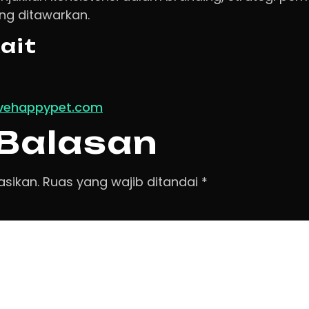
ang ditawarkan.
ait
livehappypet.com
 Balasan
asikan.
Ruas yang wajib ditandai
*