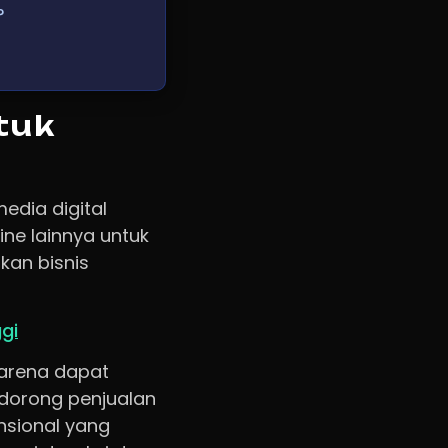
?
tuk
edia digital
ine lainnya untuk
kan bisnis
gi
karena dapat
ndorong penjualan
nsional yang