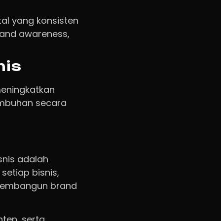
tal yang konsisten
and awareness,
nis
meningkatkan
tumbuhan secara
snis adalah
setiap bisnis,
 membangun brand
ten, serta