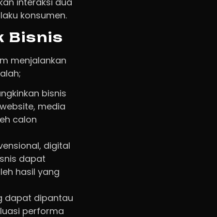
an interaksi dua
rilaku konsumen.
 Bisnis
lam menjalankan
alah;
ngkinkan bisnis
 website, media
leh calon
nsional, digital
snis dapat
eh hasil yang
ng dapat dipantau
aluasi performa