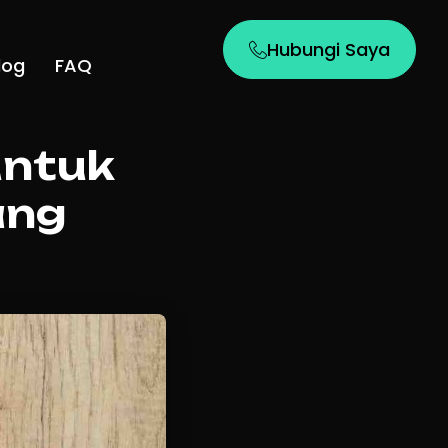
Hubungi Saya
log
FAQ
untuk
ang