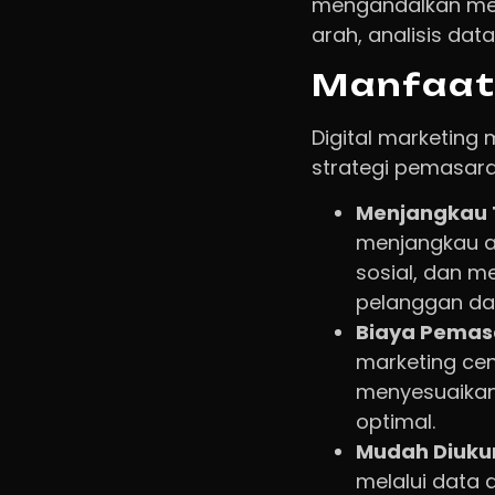
mengandalkan medi
arah, analisis data
Manfaat 
Digital marketing
strategi pemasara
Menjangkau T
menjangkau au
sosial, dan m
pelanggan da
Biaya Pemasa
marketing cen
menyesuaikan
optimal.
Mudah Diukur
melalui data 