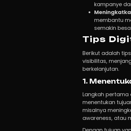
kampanye dan
Meningkatka
membantu mem
semakin besar
Tips Dig
Berikut adalah ti
visibilitas, menj
berkelanjutan.
1. Menentuk
Langkah pertama d
menentukan tujuan 
misalnya meningk
awareness, atau 
Dengan tujuan yang