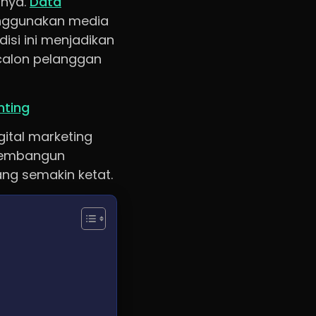
nnya.
Data
enggunakan media
isi ini menjadikan
 calon pelanggan
nting
gital marketing
 membangun
ng semakin ketat.