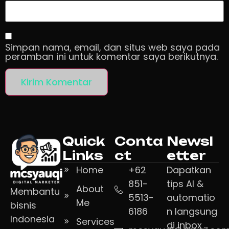
Simpan nama, email, dan situs web saya pada
peramban ini untuk komentar saya berikutnya.
Quick
Conta
Newsl
Links
ct
etter
Home
+62
Dapatkan
851-
tips AI &
About
Membantu
5513-
automatio
Me
bisnis
6186
n langsung
Indonesia
Services
di inbox