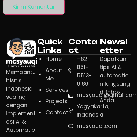
Quick
Conta
Newsl
Links
ct
etter
Home
+62
Dapatkan
851-
tips AI &
About
Membantu
5513-
automatio
Me
bisnis
6186
n langsung
Indonesia
Services
di inbox
mcsyauqi@gmail.co
scaling
Anda.
Projects
dengan
Yogyakarta,
Contact
implement
Indonesia
asi AI &
mcsyauqi.com
Automatio