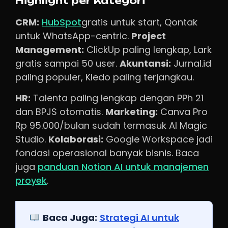
Highlight per Kategori
CRM:
HubSpot
gratis untuk start, Qontak
untuk WhatsApp-centric.
Project
Management:
ClickUp paling lengkap, Lark
gratis sampai 50 user.
Akuntansi:
Jurnal.id
paling populer, Kledo paling terjangkau.
HR:
Talenta paling lengkap dengan PPh 21
dan BPJS otomatis.
Marketing:
Canva Pro
Rp 95.000/bulan sudah termasuk AI Magic
Studio.
Kolaborasi:
Google Workspace jadi
fondasi operasional banyak bisnis. Baca
juga
panduan Notion AI untuk manajemen
proyek
.
Baca Juga:
Strategi AI untuk