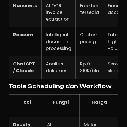
Nanonets
AI OCR,
Free tier
Finance,
invoice
tersedia
account
extraction
Rossum
Intelligent
Custom
Enterpris
document
pricing
high
processing
volume
ChatGPT
Analisis
Rp 0-
Semua
/ Claude
dokumen
310K/bln
skala
Tools Scheduling dan Workflow
Tool
Fungsi
Harga
Deputy
AI
Mulai
R