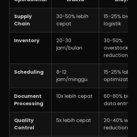
Supply
30-50% lebih
15-25% biaya
Chain
cepat
logistik
Inventory
20-30
30-50%
jam/bulan
overstock
reduction
Scheduling
8-12
15-25% labor
jam/minggu
optimization
Document
10x lebih cepat
60-80% biay
Processing
data entry
Quality
5x lebih cepat
20-40% wast
Control
reduction