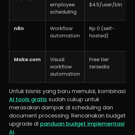
employee
$4.5/user/bln
h
scheduling
n8n
Workflow
Rp 0 (self-
T
automation
hosted)
s
t
Make.com
Visual
Free tier
N
workflow
tersedia
t
automation
t
Untuk bisnis yang baru memulai, kombinasi
AI tools gratis
sudah cukup untuk
merasakan dampak di scheduling dan
document processing. Rencanakan budget
upgrade di
panduan budget implementasi
AI
.