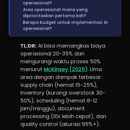
operasional?
Area operasional mana yang
diprioritaskan pertama kali?
Berapa budget untuk implementasi AI
operasional?
TL;DR:
AI bisa memangkas biaya
operasional 20-35% dan
mengurangi waktu proses 50%
menurut
McKinsey (2025)
. Lima
area dengan dampak terbesar:
supply chain (hemat 15-25%),
inventory (kurangi overstock 30-
50%), scheduling (hemat 8-12
jam/minggu), document
processing (10x lebih cepat), dan
quality control (akurasi 95%+).