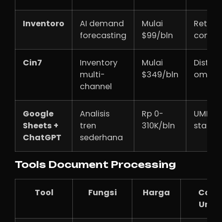
Inventoro
AI demand
Mulai
Retail,
forecasting
$99/bln
comme
Cin7
Inventory
Mulai
Distrib
multi-
$349/bln
omnic
channel
Google
Analisis
Rp 0-
UMKM,
Sheets +
tren
310K/bln
startu
ChatGPT
sederhana
Tools Document Processing
Tool
Fungsi
Harga
Coco
Untu