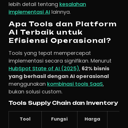
lebih detail tentang
kesalahan
implementasi AI
lainnya.
Apa Tools dan Platform
AI Terbaik untuk
Efisiensi Operasional?
Tools yang tepat mempercepat
implementasi secara signifikan. Menurut
HubSpot State of AI (2025)
,
62% bisnis
yang berhasil dengan AI operasional
menggunakan
kombinasi tools SaaS
,
bukan solusi custom.
Tools Supply Chain dan Inventory
Tool
Fungsi
Harga
Co
Un