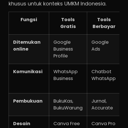
khusus untuk konteks UMKM Indonesia.
Fungsi
Tools
Tools
Gratis
Berbayar
Ditemukan
Google
Google
G
online
Business
Ads
5
Profile
Komunikasi
WhatsApp
Chatbot
G
Business
WhatsApp
5
2
Pembukuan
BukuKas,
Jurnal,
G
BukuWarung
Accurate
2
Desain
Canva Free
Canva Pro
G