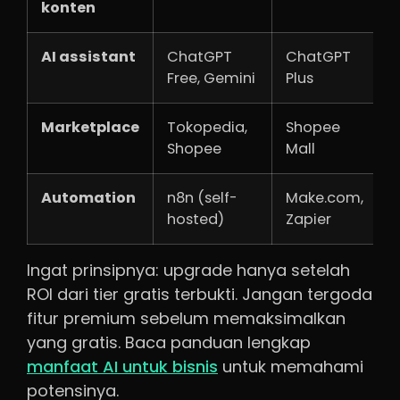
konten
1
AI assistant
ChatGPT
ChatGPT
G
Free, Gemini
Plus
3
Marketplace
Tokopedia,
Shopee
K
Shopee
Mall
t
Automation
n8n (self-
Make.com,
G
hosted)
Zapier
1
Ingat prinsipnya: upgrade hanya setelah
ROI dari tier gratis terbukti. Jangan tergoda
fitur premium sebelum memaksimalkan
yang gratis. Baca panduan lengkap
manfaat AI untuk bisnis
untuk memahami
potensinya.