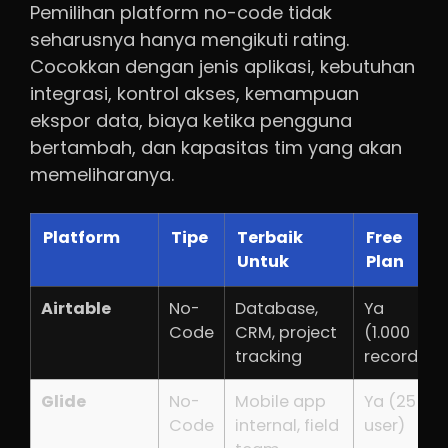
Pemilihan platform no-code tidak
seharusnya hanya mengikuti rating.
Cocokkan dengan jenis aplikasi, kebutuhan
integrasi, kontrol akses, kemampuan
ekspor data, biaya ketika pengguna
bertambah, dan kapasitas tim yang akan
memeliharanya.
Platform
Tipe
Terbaik
Free
Untuk
Plan
Airtable
No-
Database,
Ya
Code
CRM, project
(1.000
tracking
records)
Glide
No-
Mobile app
Ya (25
Code
internal, field
user)