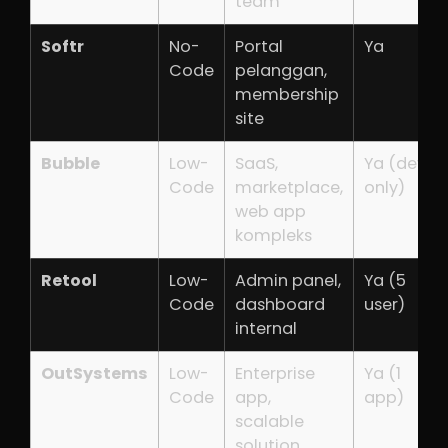
team
Softr
No-
Portal
Ya
Code
pelanggan,
membership
site
Bubble
Low-
SaaS,
Ya (dev
Code
marketplace,
only)
web app
kompleks
Retool
Low-
Admin panel,
Ya (5
Code
dashboard
user)
internal
OutSystems
Low-
Enterprise
Ya (1
Code
app,
app)
scalable
solution