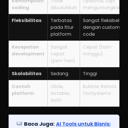
Kemampuan
Tidak
Opsional, tapi
coding
dibutuhkan
menguntungkan
Fleksibilitas
Terbatas
Sangat fleksibel
pada fitur
dengan custom
platform
code
Kecepatan
Sangat
Cepat (hari-
development
cepat
minggu)
(jam-hari)
Skalabilitas
Sedang
Tinggi
Contoh
Glide,
Bubble, Retool,
platform
Airtable,
OutSystems
Softr
Baca Juga:
AI Tools untuk Bisnis: