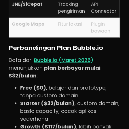
JNE/SiCepat
Tracking
API
Gr
pengiriman
Connector
Google Maps
Fitur lokasi
Plugin
Pe
bawaan
Perbandingan Plan Bubble.io
Data dari
Bubble.io (Maret 2026)
menunjukkan
plan berbayar mulai
$32/bulan
:
Free ($0)
, belajar dan prototype,
tanpa custom domain
Starter ($32/bulan)
, custom domain,
basic capacity, cocok aplikasi
sederhana
Growth ($117/bulan)
, lebih banyak