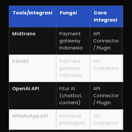
Tools/Integrasi
Fungsi
Cara
Bi
Integrasi
Midtrans
Payment
API
Pe
gateway
Connector
Indonesia
/ Plugin
Xendit
Payment
API
Pe
gateway
Connector
Indonesia
OpenAI API
Fitur AI
API
Pe
(chatbot,
Connector
content)
/ Plugin
WhatsApp API
Notifikasi
API
Pe
pelanggan
Connector