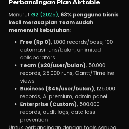
Perbandingan Plan Airtable
Menurut
G2 (2025)
,
63% pengguna bisnis
kecil merasa plan Team sudah
memenuhi kebutuhan
:
Free (Rp 0)
, 1.000 records/base, 100
automasi runs/bulan, unlimited
collaborators
Team ($20/user/bulan)
, 50.000
records, 25.000 runs, Gantt/Timeline
views
Business ($45/user/bulan)
, 125.000
records, AI premium, admin panel
Enterprise (Custom)
, 500.000
records, audit logs, data loss
prevention
Untuk perbandingan dengan tools serupa,