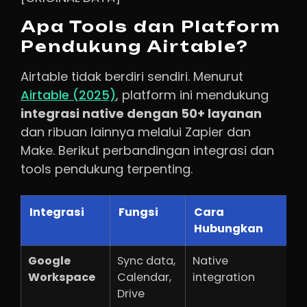
Apa Tools dan Platform
Pendukung Airtable?
Airtable tidak berdiri sendiri. Menurut
Airtable (2025)
, platform ini mendukung
integrasi native dengan 50+ layanan
dan ribuan lainnya melalui Zapier dan
Make. Berikut perbandingan integrasi dan
tools pendukung terpenting.
Integrasi
Fungsi
Cara
B
Hubungkan
Google
Sync data,
Native
G
Workspace
Calendar,
integration
Drive