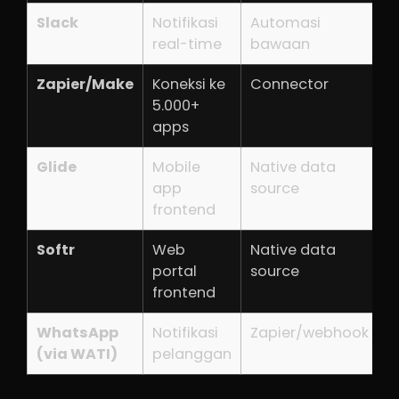
Slack
Notifikasi
Automasi
G
real-time
bawaan
Zapier/Make
Koneksi ke
Connector
$
5.000+
apps
Glide
Mobile
Native data
$
app
source
frontend
Softr
Web
Native data
$
portal
source
frontend
WhatsApp
Notifikasi
Zapier/webhook
$
(via WATI)
pelanggan