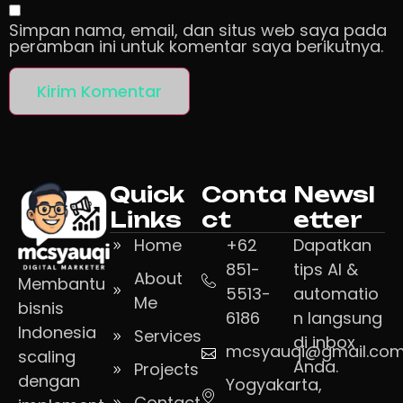
Simpan nama, email, dan situs web saya pada
peramban ini untuk komentar saya berikutnya.
Quick
Conta
Newsl
Links
ct
etter
Home
+62
Dapatkan
851-
tips AI &
About
Membantu
5513-
automatio
Me
bisnis
6186
n langsung
Indonesia
Services
di inbox
mcsyauqi@gmail.co
scaling
Anda.
Projects
dengan
Yogyakarta,
Contact