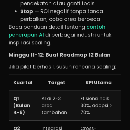
pendekatan atau ganti tools
Stop
— ROI negatif tanpa tanda
perbaikan, coba area berbeda
Baca panduan detail tentang
contoh
penerapan AI
di berbagai industri untuk
inspirasi scaling.
Minggu 11-12: Buat Roadmap 12 Bulan
Jika pilot berhasil, susun rencana scaling:
Kuartal
Target
KPI Utama
Q1
AI di 2-3
Efisiensi naik
(Bulan
area
30%, adopsi >
4-6)
tambahan
70%
Q2
Integrasi
Cross-