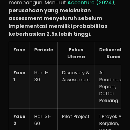
membangun. Menurut
Accenture (2024)
,
perusahaan yang melakukan
assessment menyeluruh sebelum
implementasi memiliki probabilitas
keberhasilan 2.5x lebih tinggi
.
Fase
Periode
Fokus
Deliverable
Utama
Kunci
Fase
Hari 1-
Discovery &
AI
1
30
Assessment
Readiness
Report,
Daftar
Peluang
Fase
Hari 31-
Pilot Project
1 Proyek AI
2
60
Berjalan,