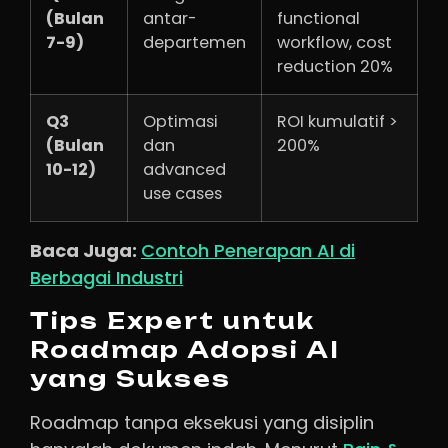
(Bulan
antar-
functional
7-9)
departemen
workflow, cost
reduction 20%
Q3
Optimasi
ROI kumulatif >
(Bulan
dan
200%
10-12)
advanced
use cases
Baca Juga:
Contoh Penerapan AI di
Berbagai Industri
Tips Expert untuk
Roadmap Adopsi AI
yang Sukses
Roadmap tanpa eksekusi yang disiplin