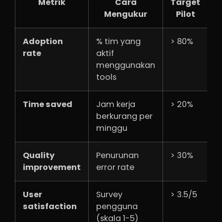
Metrik
Cara
Target
Mengukur
Pilot
Adoption
% tim yang
> 80%
rate
aktif
menggunakan
tools
Time saved
Jam kerja
> 20%
berkurang per
minggu
Quality
Penurunan
> 30%
improvement
error rate
User
Survey
> 3.5/5
satisfaction
pengguna
(skala 1-5)