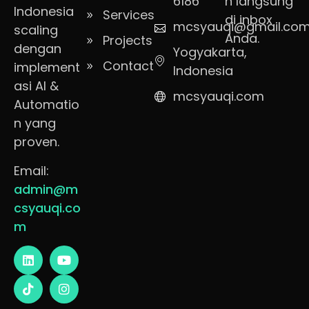
6186
n langsung
Indonesia
Services
di inbox
mcsyauqi@gmail.co
scaling
Anda.
Projects
dengan
Yogyakarta,
Contact
implement
Indonesia
asi AI &
mcsyauqi.com
Automatio
n yang
proven.
Email:
admin@m
csyauqi.co
m