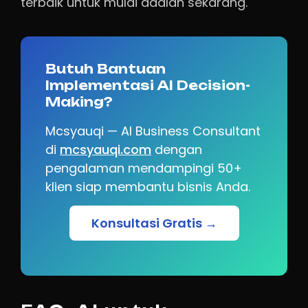
terbaik untuk mulai adalah sekarang.
Butuh Bantuan
Implementasi AI Decision-
Making?
Mcsyauqi — AI Business Consultant
di
mcsyauqi.com
dengan
pengalaman mendampingi 50+
klien siap membantu bisnis Anda.
Konsultasi Gratis →