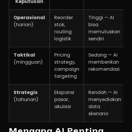
Keputusan
Operasional
Reorder
Tinggi — AI
(harian)
stok,
bisa
routing
memutuskan
logistik
sendiri
Taktikal
Pricing
Sedang — AI
(mingguan)
strategy,
memberikan
campaign
rekomendasi
targeting
Strategis
Ekspansi
Rendah — AI
(tahunan)
pasar,
menyediakan
akuisisi
data
skenario
Mengapa AI Penting