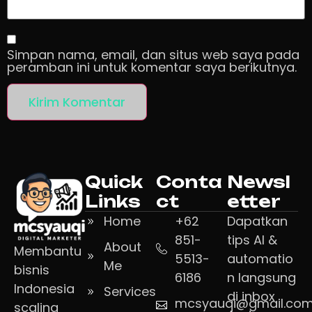
Simpan nama, email, dan situs web saya pada
peramban ini untuk komentar saya berikutnya.
Quick
Conta
Newsl
Links
ct
etter
Home
+62
Dapatkan
851-
tips AI &
About
Membantu
5513-
automatio
Me
bisnis
6186
n langsung
Indonesia
Services
di inbox
mcsyauqi@gmail.co
scaling