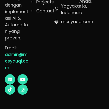
Anda.
Projects
dengan
Yogyakarta,
Contact
implement
Indonesia
asi AI &
mcsyauqi.com
Automatio
n yang
proven.
Email:
admin@m
csyauqi.co
m