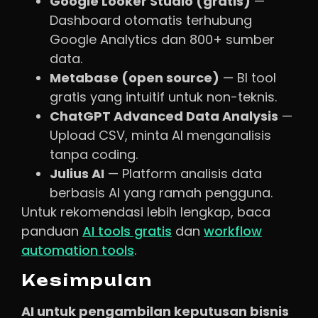
Google Looker Studio (gratis)
—
Dashboard otomatis terhubung
Google Analytics dan 800+ sumber
data.
Metabase (open source)
— BI tool
gratis yang intuitif untuk non-teknis.
ChatGPT Advanced Data Analysis
—
Upload CSV, minta AI menganalisis
tanpa coding.
Julius AI
— Platform analisis data
berbasis AI yang ramah pengguna.
Untuk rekomendasi lebih lengkap, baca
panduan
AI tools gratis
dan
workflow
automation tools
.
Kesimpulan
AI untuk pengambilan keputusan bisnis