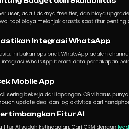
Hitung Budget dan Skalabilitas
er user, ada tidaknya free tier, dan biaya upgra
wal tapi biaya melonjak drastis saat fitur penting 
Pastikan Integrasi WhatsApp
esia, ini bukan opsional. WhatsApp adalah channel
integrasi WhatsApp berarti data percakapan pe
Cek Mobile App
ecil sering bekerja dari lapangan. CRM harus puny
uan update deal dan log aktivitas dari handphone
Pertimbangkan Fitur AI
a fitur AI sudah ketinggalan. Cari CRM dengan
lead