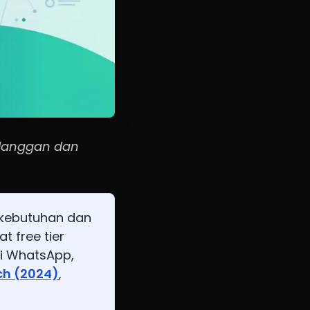
elanggan dan
 kebutuhan dan
t free tier
si WhatsApp,
ch (2024)
,