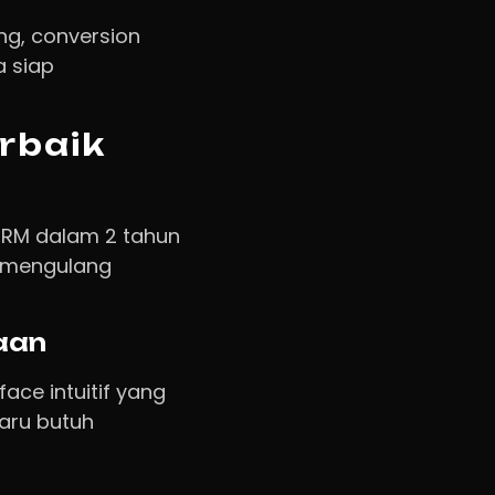
ng, conversion
a siap
rbaik
RM dalam 2 tahun
ak mengulang
aan
ace intuitif yang
baru butuh