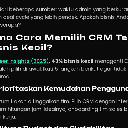
 dari beberapa sumber: waktu admin yang berkura
n deal cycle yang lebih pendek. Apakah bisnis And
 serupa?
na Cara Memilih CRM Te
snis Kecil?
eer Insights (2025)
,
43% bisnis kecil
mengganti C
ah pilih di awal. Ikuti 5 langkah berikut agar tid
ama.
Prioritaskan Kemudahan Penggun
umit akan ditinggalkan tim. Pilih CRM dengan interf
lam hitungan jam. Idealnya, onboarding tim sales 
 kerja.