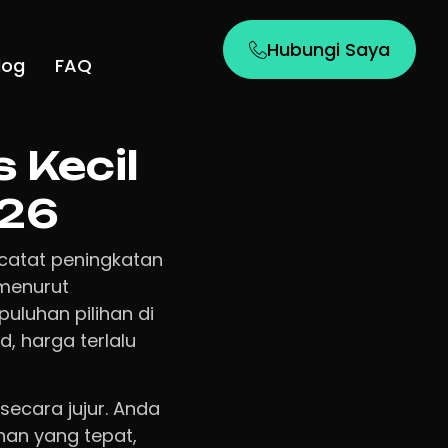
Hubungi Saya
log
FAQ
 Kecil
026
atat peningkatan
 menurut
puluhan pilihan di
, harga terlalu
 secara jujur. Anda
han yang tepat,