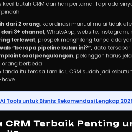
 kecil butuh CRM dari hari pertama. Tapi ada sinya
rpindah:
ih dari 2 orang
, koordinasi manual mulai tidak efek
dari 3+ channel
, WhatsApp, website, Instagram, r
ring terlewat
, prospek menghilang tanpa ada ya
wab “berapa pipeline bulan ini?”
, data tersebar
mplaint soal pengulangan
, pelanggan harus je
 orang berbeda
h tanda itu terasa familiar, CRM sudah jadi kebutu
-have.
AI Tools untuk Bisnis: Rekomendasi Lengkap 202
 CRM Terbaik Penting u