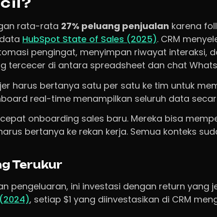
cil?
angan rata-rata
27% peluang penjualan
karena fo
 data
HubSpot State of Sales (2025)
. CRM menyel
omasi pengingat, menyimpan riwayat interaksi,
ng tercecer di antara spreadsheet dan chat What
r harus bertanya satu per satu ke tim untuk mem
oard real-time menampilkan seluruh data secara
pat onboarding sales baru. Mereka bisa mempela
arus bertanya ke rekan kerja. Semua konteks suda
g Terukur
n pengeluaran, ini investasi dengan return yang j
 (2024)
, setiap $1 yang diinvestasikan di CRM men