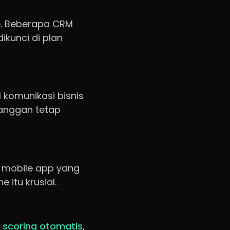
de. Beberapa CRM
dikunci di plan
 komunikasi bisnis
langgan tetap
a mobile app yang
 itu krusial.
 scoring otomatis
,