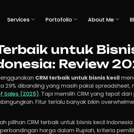
Services
Portofolio
About Me
B
erbaik untuk Bisnis
donesia: Review 2
g menggunakan
CRM terbaik untuk bisnis kecil
menc
ta 29% dibanding yang masih pakai spreadsheet,
of Sales (2025)
. Tapi memilih CRM yang tepat dari 
ingungkan. Fitur terlalu banyak bikin overwhelmed
ah pilihan CRM terbaik untuk bisnis kecil Indonesia
rbandingan harga dalam Rupiah, kriteria pemili