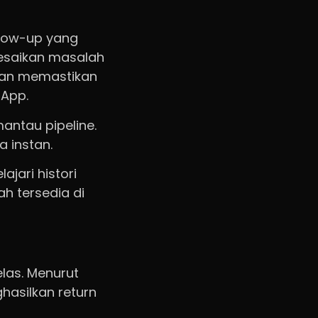
llow-up yang
esaikan masalah
 dan memastikan
sApp.
antau pipeline.
 instan.
jari histori
h tersedia di
elas. Menurut
ghasilkan return