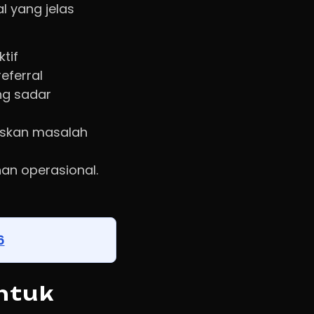
l yang jelas
tif
eferral
ng sadar
laskan masalah
han operasional.
6
ntuk