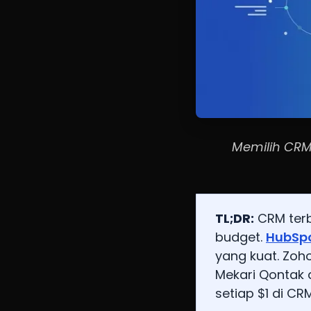
Memilih CRM
TL;DR:
CRM terb
budget.
HubSp
yang kuat. Zoh
Mekari Qontak a
setiap $1 di C