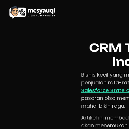
CRM T
In
Bisnis kecil yan
penjualan rata-ra
Salesforce State 
pasaran bisa memb
mahal bikin ragu.
Artikel ini membed
akan menemukan pe