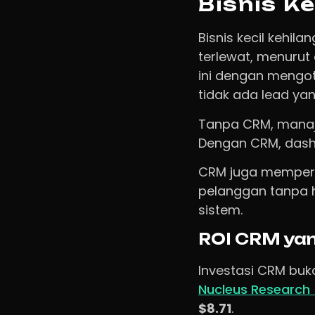
Bisnis Ke
Bisnis kecil kehil
terlewat, menurut
ini dengan mengot
tidak ada lead ya
Tanpa CRM, manaje
Dengan CRM, dashb
CRM juga memperce
pelanggan tanpa h
sistem.
ROI CRM yan
Investasi CRM buka
Nucleus Research
$8.71
.