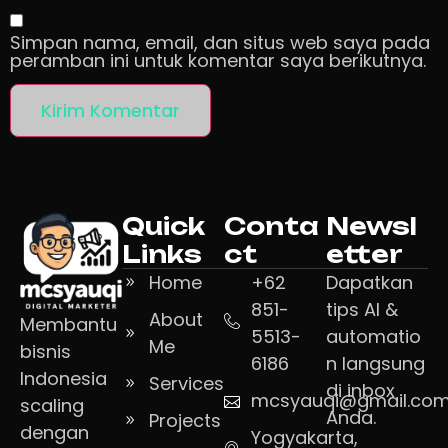
Simpan nama, email, dan situs web saya pada
peramban ini untuk komentar saya berikutnya.
Quick
Conta
Newsl
Links
ct
etter
Home
+62
Dapatkan
851-
tips AI &
About
Membantu
5513-
automatio
Me
bisnis
6186
n langsung
Indonesia
Services
di inbox
mcsyauqi@gmail.co
scaling
Anda.
Projects
dengan
Yogyakarta,