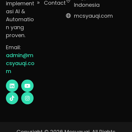
Contact
implement
Indonesia
asi AI &
mcsyauqi.com
Automatio
n yang
proven.
Email:
admin@m
csyauqi.co
m
Copyright © 2026 Mcsyauqi. All Rights