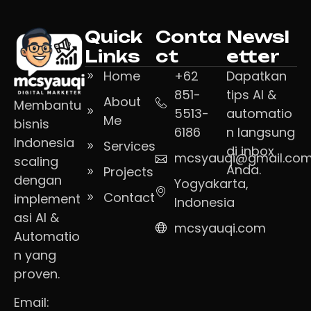
Quick
Conta
Newsl
Links
ct
etter
Home
+62
Dapatkan
851-
tips AI &
About
Membantu
5513-
automatio
Me
bisnis
6186
n langsung
Indonesia
Services
di inbox
mcsyauqi@gmail.co
scaling
Anda.
Projects
dengan
Yogyakarta,
Contact
implement
Indonesia
asi AI &
mcsyauqi.com
Automatio
n yang
proven.
Email: