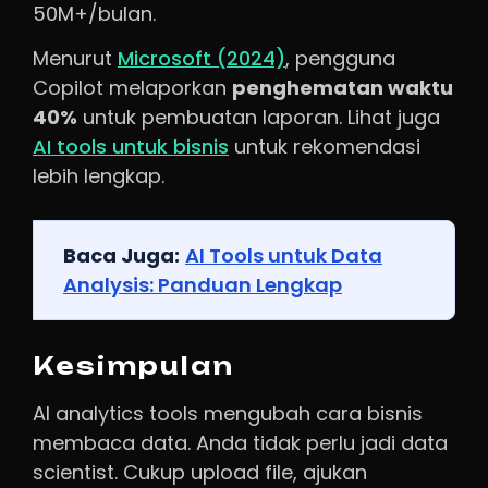
50M+/bulan.
Menurut
Microsoft (2024)
, pengguna
Copilot melaporkan
penghematan waktu
40%
untuk pembuatan laporan. Lihat juga
AI tools untuk bisnis
untuk rekomendasi
lebih lengkap.
Baca Juga:
AI Tools untuk Data
Analysis: Panduan Lengkap
Kesimpulan
AI analytics tools mengubah cara bisnis
membaca data. Anda tidak perlu jadi data
scientist. Cukup upload file, ajukan