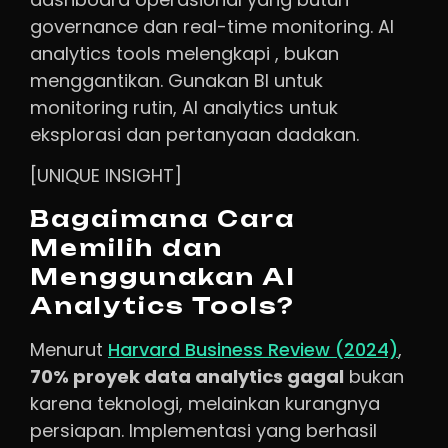
governance dan real-time monitoring. AI
analytics tools melengkapi , bukan
menggantikan. Gunakan BI untuk
monitoring rutin, AI analytics untuk
eksplorasi dan pertanyaan dadakan.
[UNIQUE INSIGHT]
Bagaimana Cara
Memilih dan
Menggunakan AI
Analytics Tools?
Menurut
Harvard Business Review (2024)
,
70% proyek data analytics gagal
bukan
karena teknologi, melainkan kurangnya
persiapan. Implementasi yang berhasil