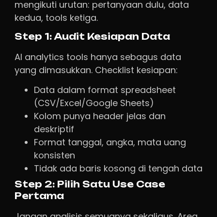
mengikuti urutan: pertanyaan dulu, data
kedua, tools ketiga.
Step 1: Audit Kesiapan Data
AI analytics tools hanya sebagus data
yang dimasukkan. Checklist kesiapan:
Data dalam format spreadsheet
(CSV/Excel/Google Sheets)
Kolom punya header jelas dan
deskriptif
Format tanggal, angka, mata uang
konsisten
Tidak ada baris kosong di tengah data
Step 2: Pilih Satu Use Case
Pertama
Jangan analisis semuanya sekaligus. Area