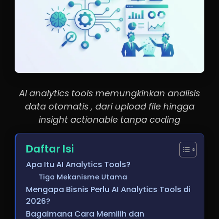
AI analytics tools memungkinkan analisis
data otomatis , dari upload file hingga
insight actionable tanpa coding
Daftar Isi
Apa Itu AI Analytics Tools?
Tiga Mekanisme Utama
Mengapa Bisnis Perlu AI Analytics Tools di
2026?
Bagaimana Cara Memilih dan