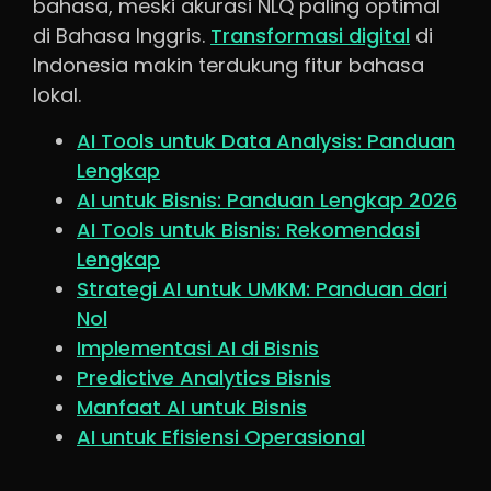
bahasa, meski akurasi NLQ paling optimal
di Bahasa Inggris.
Transformasi digital
di
Indonesia makin terdukung fitur bahasa
lokal.
AI Tools untuk Data Analysis: Panduan
Lengkap
AI untuk Bisnis: Panduan Lengkap 2026
AI Tools untuk Bisnis: Rekomendasi
Lengkap
Strategi AI untuk UMKM: Panduan dari
Nol
Implementasi AI di Bisnis
Predictive Analytics Bisnis
Manfaat AI untuk Bisnis
AI untuk Efisiensi Operasional