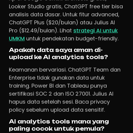
Looker Studio gratis, ChatGPT free tier bisa
analisis data dasar. Untuk fitur advanced,
ChatGPT Plus ($20/bulan) atau Julius AI
Pro ($12.49/bulan). Lihat
strategi AI untuk
UMKM
untuk pendekatan budget-friendly.
Apakah data saya aman di-
upload ke AI analytics tools?
Keamanan bervariasi. ChatGPT Team dan
Enterprise tidak gunakan data untuk
training. Power BI dan Tableau punya
sertifikasi SOC 2 dan ISO 27001. Julius AI
hapus data setelah sesi. Baca privacy
policy sebelum upload data sensitif.
AI analytics tools mana yang
paling cocok untuk pemula?