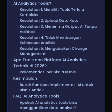
AI Analytics Tools?
Kesalahan 1: Memilih Tools Terlalu
Kompleks
Kesalahan 2: Upload Data Kotor
Kesalahan 3: Menerima Output AI Tanpa
Validasi
Kesalahan 4: Tidak Membangun
Kebiasaan Analisis
Kesalahan 5: Mengabaikan Change
Management
Apa Tools dan Platform AI Analytics
Terbaik di 2026?
Rekomendasi per Skala Bisnis
Kesimpulan
Butuh Bantuan Implementasi AI untuk
Bisnis Anda?
FAQ: AI Analytics Tools
Apakah AI analytics tools bisa
menggantikan data analyst?