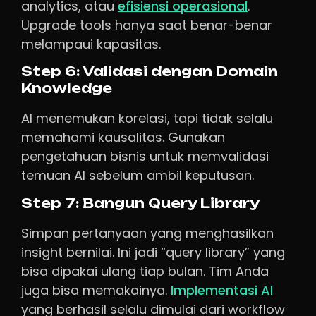
analytics, atau
efisiensi operasional
.
Upgrade tools hanya saat benar-benar
melampaui kapasitas.
Step 6: Validasi dengan Domain
Knowledge
AI menemukan korelasi, tapi tidak selalu
memahami kausalitas. Gunakan
pengetahuan bisnis untuk memvalidasi
temuan AI sebelum ambil keputusan.
Step 7: Bangun Query Library
Simpan pertanyaan yang menghasilkan
insight bernilai. Ini jadi “query library” yang
bisa dipakai ulang tiap bulan. Tim Anda
juga bisa memakainya.
Implementasi AI
yang berhasil selalu dimulai dari workflow