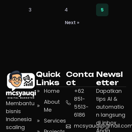
3
4
5
Next »
Quick
Conta
Newsl
Links
ct
etter
Home
+62
Dapatkan
851-
tips AI &
About
Membantu
5513-
automatio
Me
bisnis
6186
n langsung
Indonesia
Services
di inbox
mcsyauqi@gmail.co
scaling
Anda.
Projects