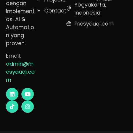
dengan
Yogyakarta,
Contact
implement
Indonesia
asi AI &
mcsyauqi.com
Automatio
n yang
proven.
Email:
admin@m
csyauqi.co
m