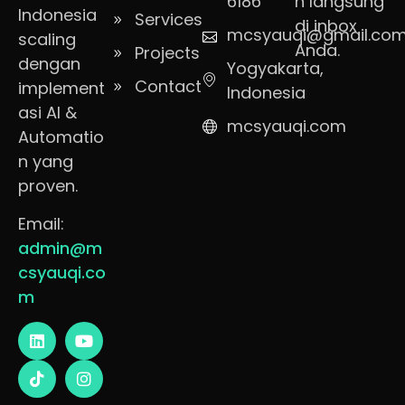
6186
n langsung
Indonesia
Services
di inbox
mcsyauqi@gmail.co
scaling
Anda.
Projects
dengan
Yogyakarta,
Contact
implement
Indonesia
asi AI &
mcsyauqi.com
Automatio
n yang
proven.
Email:
admin@m
csyauqi.co
m