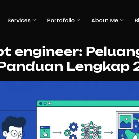
Services
Portofolio
About Me
B
t engineer: Peluang
Panduan Lengkap