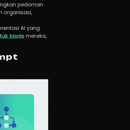
ngkan pedoman
h organisasi,
mentasi AI yang
tuk bisnis
mereka,
mpt