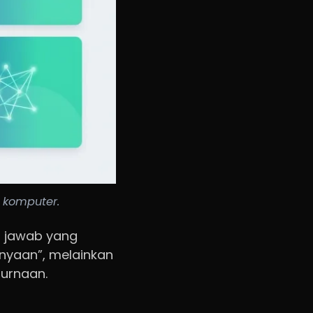
 komputer.
g jawab yang
tanyaan”, melainkan
purnaan.