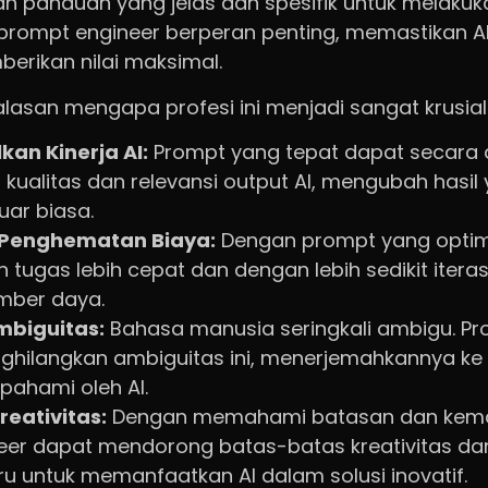
 panduan yang jelas dan spesifik untuk melaku
ah prompt engineer berperan penting, memastikan A
rikan nilai maksimal.
lasan mengapa profesi ini menjadi sangat krusial d
an Kinerja AI:
Prompt yang tepat dapat secara d
kualitas dan relevansi output AI, mengubah hasil
uar biasa.
n Penghematan Biaya:
Dengan prompt yang optima
 tugas lebih cepat dan dengan lebih sedikit iter
mber daya.
mbiguitas:
Bahasa manusia seringkali ambigu. Pr
ghilangkan ambiguitas ini, menerjemahkannya ke
pahami oleh AI.
reativitas:
Dengan memahami batasan dan kema
eer dapat mendorong batas-batas kreativitas 
u untuk memanfaatkan AI dalam solusi inovatif.