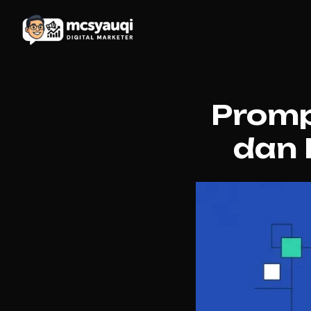
Promp
dan 