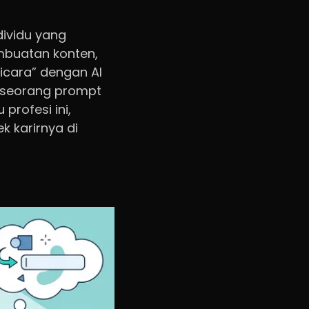
dividu yang
embuatan konten,
icara” dengan AI
n seorang prompt
profesi ini,
 karirnya di