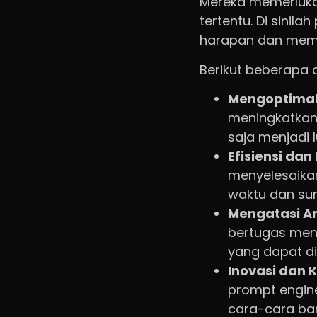
Mereka memerlukan
tertentu. Di sinil
harapan dan membe
Berikut beberapa a
Mengoptimalk
meningkatkan 
saja menjadi l
Efisiensi da
menyelesaikan
waktu dan su
Mengatasi A
bertugas men
yang dapat di
Inovasi dan K
prompt engin
cara-cara bar