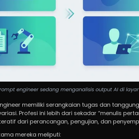
rompt engineer sedang menganalisis output AI di layar
ngineer memiliki serangkaian tugas dan tanggun
riasi. Profesi ini lebih dari sekadar “menulis per
iteratif dari perancangan, pengujian, dan penyem
tama mereka meliputi: