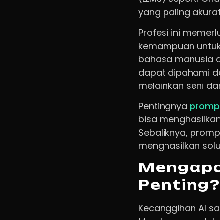
yang paling akurat,
Profesi ini memer
kemampuan untuk b
bahasa manusia d
dapat dipahami de
melainkan seni dan
Pentingnya
prompt
bisa menghasilkan
Sebaliknya, promp
menghasilkan solus
Mengapa 
Penting?
Kecanggihan AI sa