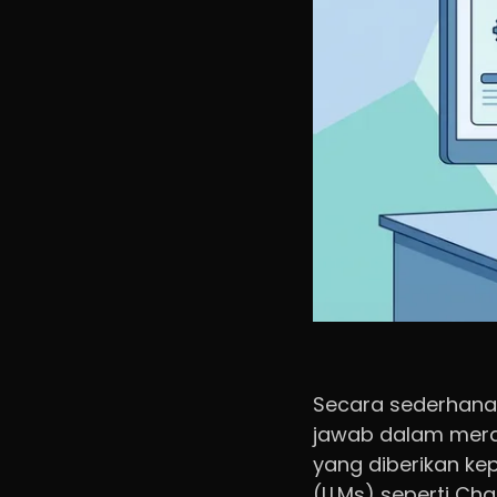
Secara sederhana,
jawab dalam mera
yang diberikan k
(LLMs) seperti Ch