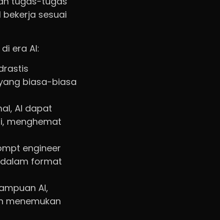
kan tugas-tugas
I bekerja sesuai
i era AI:
rastis
 yang biasa-biasa
l, AI dapat
asi, menghemat
ompt engineer
 dalam format
mpuan AI,
dan menemukan