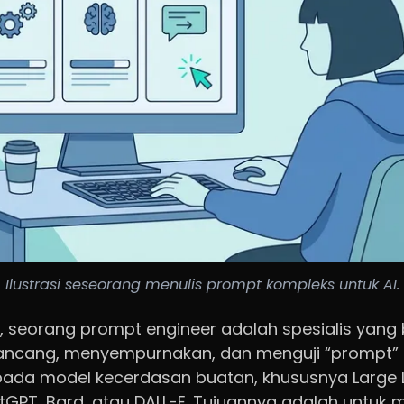
Ilustrasi seseorang menulis prompt kompleks untuk AI.
 seorang prompt engineer adalah spesialis yang
ncang, menyempurnakan, dan menguji “prompt” a
epada model kecerdasan buatan, khususnya Large
atGPT, Bard, atau DALL-E. Tujuannya adalah untuk