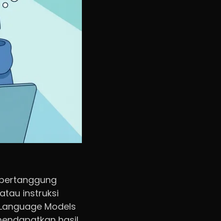
 bertanggung
tau instruksi
 Language Models
 mendapatkan hasil