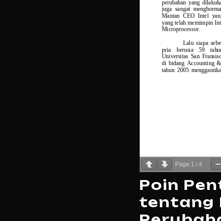
Page
1
/
4
Poin Pen
tentang P
Perubah