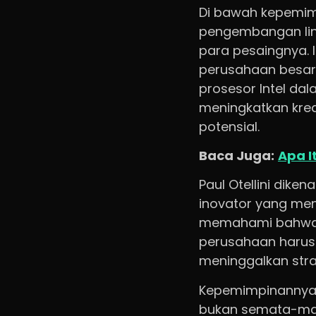
Di bawah kepemimp
pengembangan lini
para pesaingnya.
perusahaan besar 
prosesor Intel da
meningkatkan kred
potensial.
Baca Juga:
Apa I
Paul Otellini dike
inovator yang mend
memahami bahwa u
perusahaan harus 
meninggalkan stra
Kepemimpinannya m
bukan semata-mata