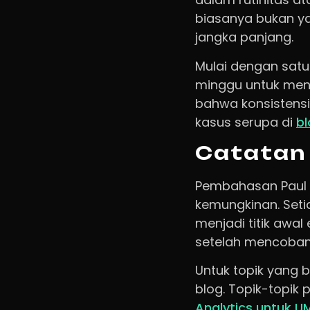
biasanya bukan ya
jangka panjang.
Mulai dengan satu 
minggu untuk men
bahwa konsistensi
kasus serupa di
bl
Catatan
Pembahasan Paul O
kemungkinan. Seti
menjadi titik awa
setelah mencobanya
Untuk topik yang b
blog. Topik-topik 
Analytics untuk UM