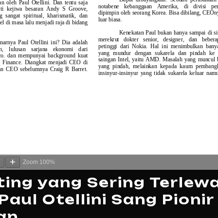
Zoom
100%
ting yang Sering Terlew
aul Otellini Sang Pionir
an