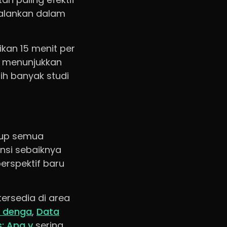
jalankan dalam
ikan 15 menit per
n menunjukkan
ih banyak studi
utup semua
ensi sebaiknya
erspektif baru
tersedia di area
a denga
,
Data
s: Apa y
sering