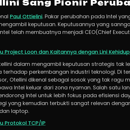
llini Sang Pionir Perub
enal
Paul Otti
e
lini
. Pakar perubahan pada Intel yan
engambil keputusan. Keputusannya yang sanngat
tel telah membuatnya menjadi CEO(Chief Executi
tu Project Loon dan Kaitannya dengan Lini Kehidu
ellini dalam mengambil keputusan strategis tak lep
 terhadap perkembangan industri teknologi. Di t
sor, Otellini dikenal sebagai sosok yang tak ragu
wa Intel keluar dari zona nyaman. Salah satu la
endorong Intel untuk lebih fokus pada efisiensi d
tegi yang kemudian terbukti sangat relevan deng
dan laptop.
tu Protokol TCP/IP