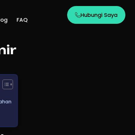
Hubungi Saya
log
FAQ
nir
bahan