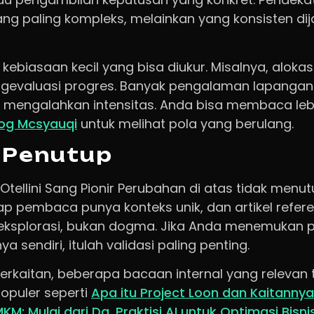
ng paling kompleks, melainkan yang konsisten di
kebiasaan kecil yang bisa diukur. Misalnya, alokas
gevaluasi progres. Banyak pengalaman lapanga
 mengalahkan intensitas. Anda bisa membaca leb
og Mcsyauqi
untuk melihat pola yang berulang.
 Penutup
tellini Sang Pionir Perubahan di atas tidak men
ap pembaca punya konteks unik, dan artikel refer
l eksplorasi, bukan dogma. Jika Anda menemukan p
 sendiri, itulah validasi paling penting.
erkaitan, beberapa bacaan internal yang relevan 
populer seperti
Apa itu Project Loon dan Kaitanny
KM: Mulai dari Da
,
Praktisi AI untuk Optimasi Bisni