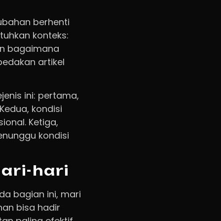
rubahan berhenti
uhkan konteks:
dan bagaimana
edakan artikel
enis ini: pertama,
Kedua, kondisi
ional. Ketiga,
enunggu kondisi
ari-hari
a bagian ini, mari
han bisa hadir
n paling efektif