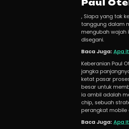
Paul Ote
, Siapa yang tak k
tanggung dalam m
mengubah wajah in
disegani.
Baca Juga:
Apa i
Keberanian Paul Ot
jangka panjangnya
ketat pasar prose
besar untuk memba
ia ambil adalah m
chip, sebuah stra
perangkat mobile 
Baca Juga:
Apa I