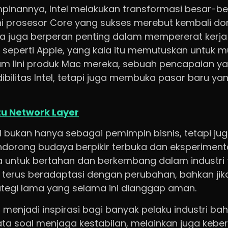
inannya, Intel melakukan transformasi besar-be
 prosesor Core yang sukses merebut kembali dom
 Ia juga berperan penting dalam mempererat ker
seperti Apple, yang kala itu memutuskan untuk 
lam lini produk Mac mereka, sebuah pencapaian y
ibilitas Intel, tetapi juga membuka pasar baru ya
tu Network Layer
nal bukan hanya sebagai pemimpin bisnis, tetapi ju
orong budaya berpikir terbuka dan eksperimental 
ntuk bertahan dan berkembang dalam industri t
terus beradaptasi dengan perubahan, bahkan jika 
tegi lama yang selama ini dianggap aman.
enjadi inspirasi bagi banyak pelaku industri ba
 soal menjaga kestabilan, melainkan juga keber