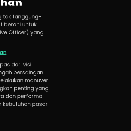
ahan
g tak tanggung-
 berani untuk
ve Officer) yang
pan
as dari visi
engah persaingan
 melakukan manuver
ngkah penting yang
aya dan performa
an kebutuhan pasar