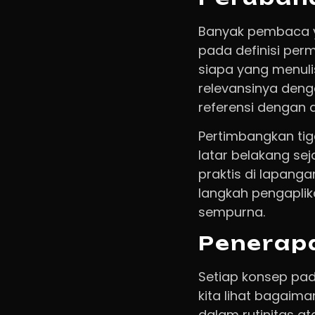
Banyak pembaca yan
pada definisi pe
siapa yang menuli
relevansinya deng
referensi dengan 
Pertimbangkan tiga
latar belakang se
praktis di lapanga
langkah pengaplik
sempurna.
Penerapa
Setiap konsep pada
kita lihat bagaima
dalam rutinitas a