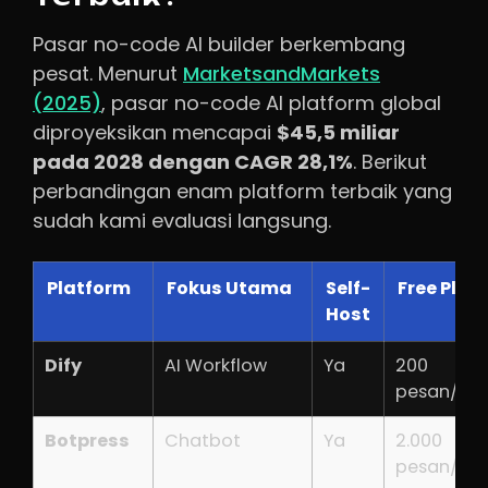
Pasar no-code AI builder berkembang
pesat. Menurut
MarketsandMarkets
(2025)
, pasar no-code AI platform global
diproyeksikan mencapai
$45,5 miliar
pada 2028 dengan CAGR 28,1%
. Berikut
perbandingan enam platform terbaik yang
sudah kami evaluasi langsung.
Platform
Fokus Utama
Self-
Free Plan
Host
Dify
AI Workflow
Ya
200
pesan/har
Botpress
Chatbot
Ya
2.000
pesan/bu