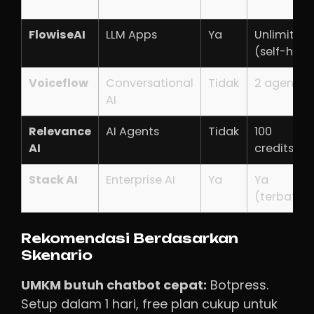
FlowiseAI
LLM Apps
Ya
Unlimited
(self-host
Voiceflow
Conversational
Tidak
2 agent
AI
Relevance
AI Agents
Tidak
100
AI
credits/ha
Stack AI
Enterprise AI
Ya
Ya
(terbatas
Rekomendasi Berdasarkan
Skenario
UMKM butuh chatbot cepat:
Botpress.
Setup dalam 1 hari, free plan cukup untuk