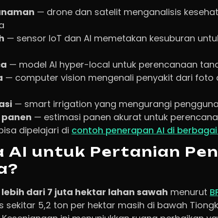
tanaman
— drone dan satelit menganalisis keseh
a
h
— sensor IoT dan AI memetakan kesuburan unt
ca
— model AI hyper-local untuk perencanaan ta
a
— computer vision mengenali penyakit dari foto
asi
— smart irrigation yang mengurangi pengguna
l panen
— estimasi panen akurat untuk perencana
sa dipelajari di
contoh penerapan AI di berbagai 
AI untuk Pertanian Pen
a?
i
lebih dari 7 juta hektar lahan sawah
menurut
B
s sekitar 5,2 ton per hektar masih di bawah Tiong