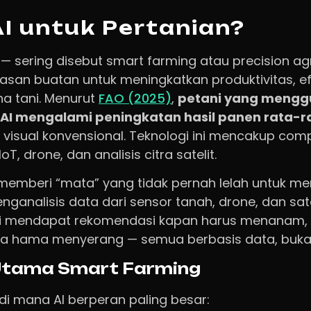
AI untuk Pertanian?
 — sering disebut smart farming atau precision ag
san buatan untuk meningkatkan produktivitas, efi
ha tani. Menurut
FAO (2025)
,
petani yang mengg
 AI mengalami peningkatan hasil panen rata-r
visual konvensional. Teknologi ini mencakup compu
oT, drone, dan analisis citra satelit.
I memberi “mata” yang tidak pernah lelah untuk m
enganalisis data dari sensor tanah, drone, dan sat
i mendapat rekomendasi kapan harus menanam, 
na hama menyerang — semua berbasis data, buka
tama Smart Farming
di mana AI berperan paling besar: