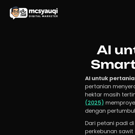
AI un
Smart
AI untuk pertani
pertanian menyer
hektar masih terti
(2025)
memproyeks
dengan pertumbuh
Dari petani padi 
perkebunan sawit