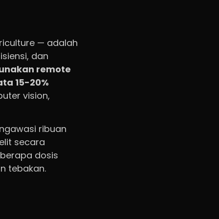
riculture — adalah
siensi, dan
unakan remote
ata 15-20%
ter vision,
engawasi ribuan
elit secara
berapa dosis
n tebakan.