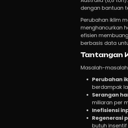
Australia (8,8 to
dengan bantuan te
Perubahan iklim m
menghancurkan has
efisien membuang 
berbasis data untu
Tantangan K
Masalah-masalah 
Perubahan ik
berdampak l
Serangan h
miliaran per 
Inefisiensi in
Regenerasi p
butuh insentif