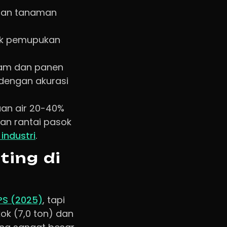
atan tanaman
uk pemupukan
nam dan panen
 dengan akurasi
an air 20-40%
an rantai pasok
industri
.
ting di
PS (2025)
, tapi
kok (7,0 ton) dan