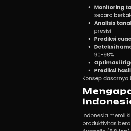
Monitoring 
secara berkal
Analisis tana
presisi
Prediksi cua
Deteksi ham
90-98%
Optimasi irig
Prediksi hasi
Konsep dasarnya bi
Mengapa 
Indonesi
Indonesia memilik
produktivitas bera