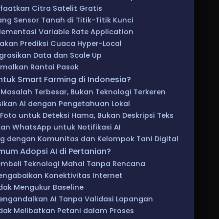
aatkan Citra Satelit Gratis
ng Sensor Tanah di Titik-Titik Kunci
lementasi Variable Rate Application
akan Prediksi Cuaca Hyper-Local
egrasikan Data dan Scale Up
imalkan Rantai Pasok
ntuk Smart Farming di Indonesia?
ri Masalah Terbesar, Bukan Teknologi Terkeren
sikan AI dengan Pengetahuan Lokal
 Foto untuk Deteksi Hama, Bukan Deskripsi Teks
kan WhatsApp untuk Notifikasi AI
ng dengan Komunitas dan Kelompok Tani Digital
um Adopsi AI di Pertanian?
embeli Teknologi Mahal Tanpa Rencana
engabaikan Konektivitas Internet
idak Mengukur Baseline
engandalkan AI Tanpa Validasi Lapangan
idak Melibatkan Petani dalam Proses