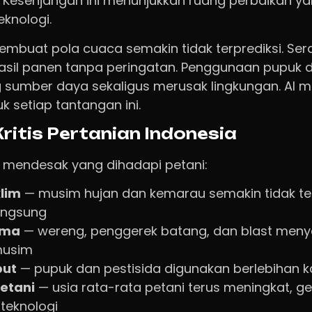
n). Kesenjangan ini menunjukkan ruang perbaikan y
knologi.
embuat pola cuaca semakin tidak terprediksi. S
il panen tanpa peringatan. Penggunaan pupuk da
sumber daya sekaligus merusak lingkungan. AI m
k setiap tantangan ini.
ritis Pertanian Indonesia
mendesak yang dihadapi petani:
lim
— musim hujan dan kemarau semakin tidak tera
angsung
ama
— wereng, penggerek batang, dan blast meny
musim
put
— pupuk dan pestisida digunakan berlebihan 
etani
— usia rata-rata petani terus meningkat, g
 teknologi