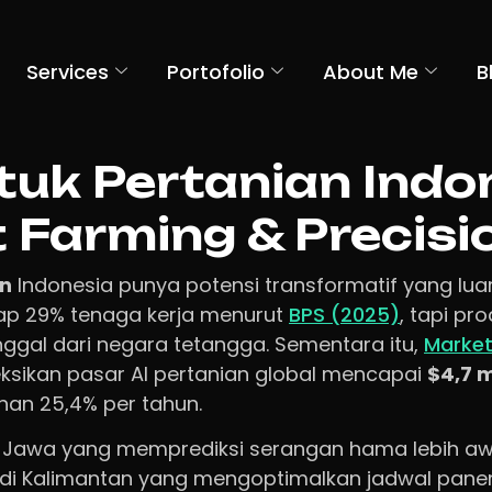
Services
Portofolio
About Me
B
tuk Pertanian Indo
 Farming & Precisio
an
Indonesia punya potensi transformatif yang luar
ap 29% tenaga kerja menurut
BPS (2025)
, tapi pro
nggal dari negara tetangga. Sementara itu,
Marke
ikan pasar AI pertanian global mencapai
$4,7 m
an 25,4% per tahun.
di Jawa yang memprediksi serangan hama lebih aw
 di Kalimantan yang mengoptimalkan jadwal pan