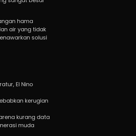
ang sangat besar
erangan hama
n air yang tidak
enawarkan solusi
tur, El Nino
ebabkan kerugian
karena kurang data
enerasi muda