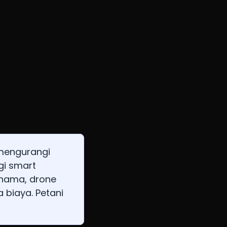
 mengurangi
gi smart
i hama, drone
a biaya. Petani