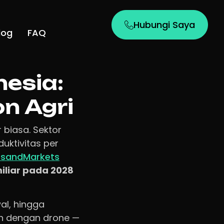
Hubungi Saya
log
FAQ
nesia:
n Agri
 biasa. Sektor
duktivitas per
tsandMarkets
iliar pada 2028
al, hingga
en dengan drone —