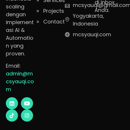
Services
di inbox
mcsyauqi@gmail.co
scaling
Anda.
Projects
dengan
Yogyakarta,
Contact
implement
Indonesia
asi AI &
mcsyauqi.com
Automatio
n yang
proven.
Email:
admin@m
csyauqi.co
m