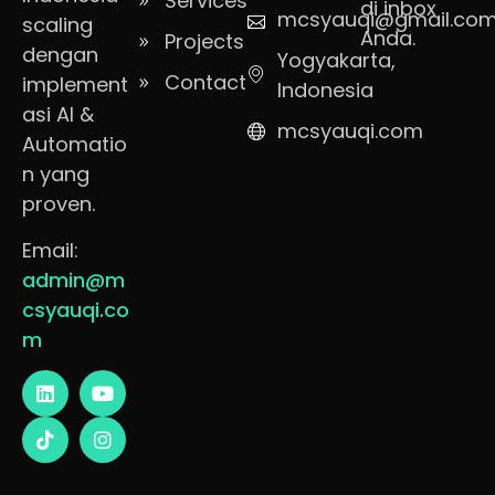
Services
di inbox
mcsyauqi@gmail.co
scaling
Anda.
Projects
dengan
Yogyakarta,
Contact
implement
Indonesia
asi AI &
mcsyauqi.com
Automatio
n yang
proven.
Email:
admin@m
csyauqi.co
m