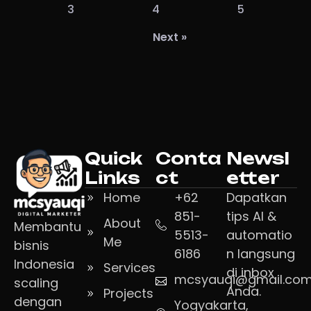
3
4
5
Next »
Quick
Conta
Newsl
Links
ct
etter
Home
+62
Dapatkan
851-
tips AI &
About
Membantu
5513-
automatio
Me
bisnis
6186
n langsung
Indonesia
Services
di inbox
mcsyauqi@gmail.co
scaling
Anda.
Projects
dengan
Yogyakarta,