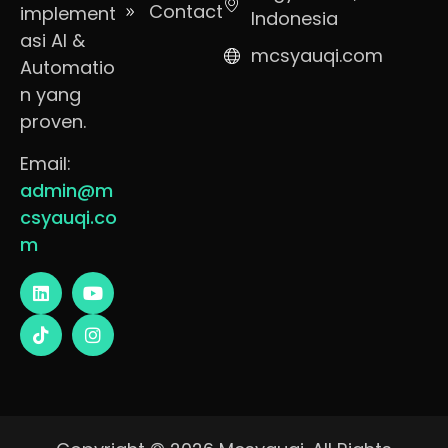
Contact
implement
Indonesia
asi AI &
mcsyauqi.com
Automatio
n yang
proven.
Email:
admin@m
csyauqi.co
m