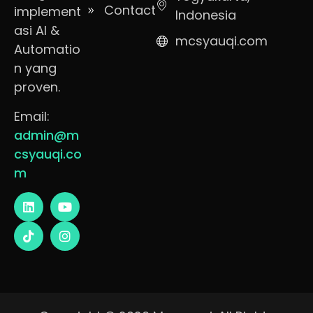
Contact
implement
Indonesia
asi AI &
mcsyauqi.com
Automatio
n yang
proven.
Email:
admin@m
csyauqi.co
m