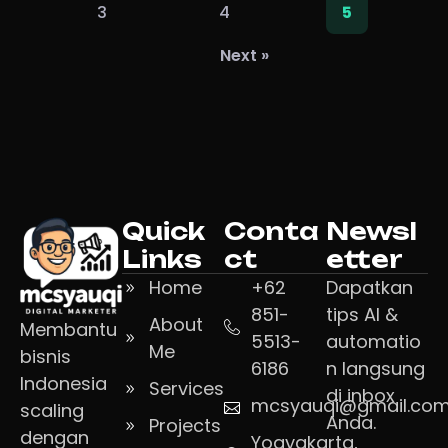
3
4
5
Next »
Quick
Conta
Newsl
Links
ct
etter
Home
+62
Dapatkan
851-
tips AI &
About
Membantu
5513-
automatio
Me
bisnis
6186
n langsung
Indonesia
Services
di inbox
mcsyauqi@gmail.co
scaling
Anda.
Projects
dengan
Yogyakarta,