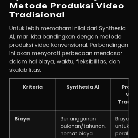
Metode Produksi Video
Tradisional
Untuk lebih memahami nilai dari Synthesia
AI, mari kita bandingkan dengan metode
produksi video konvensional. Perbandingan
ini akan menyoroti perbedaan mendasar
dalam hal biaya, waktu, fleksibilitas, dan
skalabilitas.
Kriteria
Synthesia AI
Produ
Vide
Tradisi
Biaya
Berlangganan
Biaya tin
bulanan/tahunan,
untuk
hemat biaya
peralatan