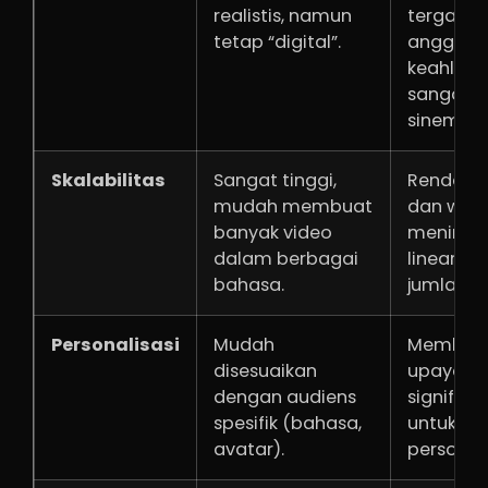
realistis, namun
tergant
tetap “digital”.
anggara
keahlian,
sangat
sinematik
Skalabilitas
Sangat tinggi,
Rendah, 
mudah membuat
dan wak
banyak video
meningk
dalam berbagai
linear d
bahasa.
jumlah v
Personalisasi
Mudah
Membut
disesuaikan
upaya
dengan audiens
signifika
spesifik (bahasa,
untuk se
avatar).
personali