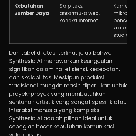
Kebutuhan
Skrip teks,
Kamera,
Sumber Daya
antarmuka web,
mikrofon
koneksi internet.
pencaha
kru, aktor
studio/lo
Dari tabel di atas, terlihat jelas bahwa
Synthesia AI menawarkan keunggulan
signifikan dalam hal efisiensi, kecepatan,
dan skalabilitas. Meskipun produksi
tradisional mungkin masih diperlukan untuk
proyek-proyek yang membutuhkan
sentuhan artistik yang sangat spesifik atau
interaksi manusia yang kompleks,
Synthesia AI adalah pilihan ideal untuk
sebagian besar kebutuhan komunikasi
video bisnis.