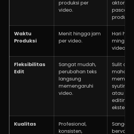
produksi per
aktor, lok
video.
pasca-
produksi.
Waktu
Menit hingga jam
Hari hin
Produksi
per video.
minggu 
video.
Fleksibilitas
Sangat mudah,
Sulit dan
Edit
perubahan teks
mahal,
langsung
memerlu
memengaruhi
syuting 
video.
atau re-
editing
ekstensif.
Kualitas
Profesional,
Sangat
konsisten,
bervarias