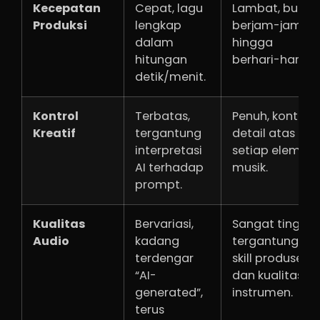
Kecepatan
Cepat, lagu
Lambat, butuh
Produksi
lengkap
berjam-jam
dalam
hingga
hitungan
berhari-hari.
detik/menit.
Kontrol
Terbatas,
Penuh, kontrol
Kreatif
tergantung
detail atas
interpretasi
setiap elemen
AI terhadap
musik.
prompt.
Kualitas
Bervariasi,
Sangat tinggi,
Audio
kadang
tergantung
terdengar
skill produser
“AI-
dan kualitas
generated”,
instrumen.
terus