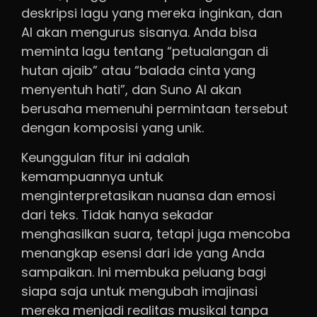
deskripsi lagu yang mereka inginkan, dan
AI akan mengurus sisanya. Anda bisa
meminta lagu tentang “petualangan di
hutan ajaib” atau “balada cinta yang
menyentuh hati”, dan Suno AI akan
berusaha memenuhi permintaan tersebut
dengan komposisi yang unik.
Keunggulan fitur ini adalah
kemampuannya untuk
menginterpretasikan nuansa dan emosi
dari teks. Tidak hanya sekadar
menghasilkan suara, tetapi juga mencoba
menangkap esensi dari ide yang Anda
sampaikan. Ini membuka peluang bagi
siapa saja untuk mengubah imajinasi
mereka menjadi realitas musikal tanpa