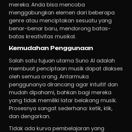
mereka. Anda bisa mencoba
menggabungkan elemen dari beberapa
genre atau menciptakan sesuatu yang
benar-benar baru, mendorong batas-
batas kreativitas musikal.
Kemudahan Penggunaan
Salah satu tujuan utama Suno AI adalah
membuat penciptaan musik dapat diakses
oleh semua orang. Antarmuka
penggunanya dirancang agar intuitif dan
mudah dipahami, bahkan bagi mereka
yang tidak memiliki latar belakang musik.
Prosesnya sangat sederhana: ketik, klik,
dan dengarkan.
Tidak ada kurva pembelajaran yang