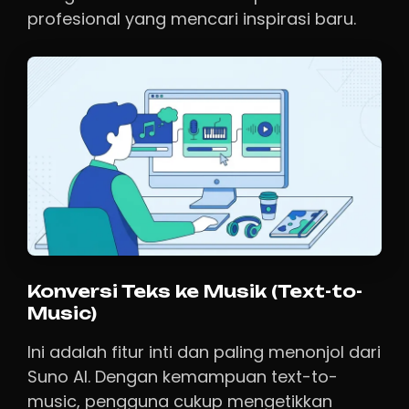
profesional yang mencari inspirasi baru.
Konversi Teks ke Musik (Text-to-
Music)
Ini adalah fitur inti dan paling menonjol dari
Suno AI. Dengan kemampuan text-to-
music, pengguna cukup mengetikkan