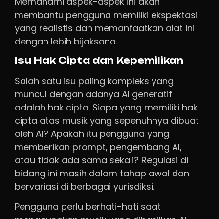
Memahami aspek-aspek ini akan
membantu pengguna memiliki ekspektasi
yang realistis dan memanfaatkan alat ini
dengan lebih bijaksana.
Isu Hak Cipta dan Kepemilikan
Salah satu isu paling kompleks yang
muncul dengan adanya AI generatif
adalah hak cipta. Siapa yang memiliki hak
cipta atas musik yang sepenuhnya dibuat
oleh AI? Apakah itu pengguna yang
memberikan prompt, pengembang AI,
atau tidak ada sama sekali? Regulasi di
bidang ini masih dalam tahap awal dan
bervariasi di berbagai yurisdiksi.
Pengguna perlu berhati-hati saat