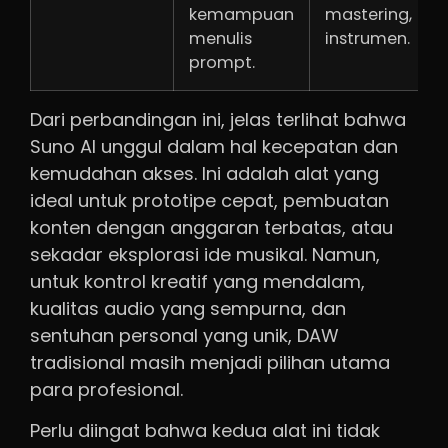
kemampuan
mastering,
menulis
instrumen.
prompt.
Dari perbandingan ini, jelas terlihat bahwa
Suno AI unggul dalam hal kecepatan dan
kemudahan akses. Ini adalah alat yang
ideal untuk prototipe cepat, pembuatan
konten dengan anggaran terbatas, atau
sekadar eksplorasi ide musikal. Namun,
untuk kontrol kreatif yang mendalam,
kualitas audio yang sempurna, dan
sentuhan personal yang unik, DAW
tradisional masih menjadi pilihan utama
para profesional.
Perlu diingat bahwa kedua alat ini tidak