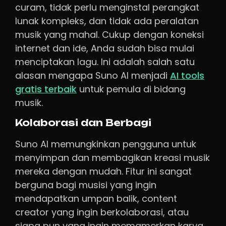
curam, tidak perlu menginstal perangkat
lunak kompleks, dan tidak ada peralatan
musik yang mahal. Cukup dengan koneksi
internet dan ide, Anda sudah bisa mulai
menciptakan lagu. Ini adalah salah satu
alasan mengapa Suno AI menjadi
AI tools
gratis terbaik
untuk pemula di bidang
musik.
Kolaborasi dan Berbagi
Suno AI memungkinkan pengguna untuk
menyimpan dan membagikan kreasi musik
mereka dengan mudah. Fitur ini sangat
berguna bagi musisi yang ingin
mendapatkan umpan balik, content
creator yang ingin berkolaborasi, atau
siapa pun yang ingin memamerkan karya