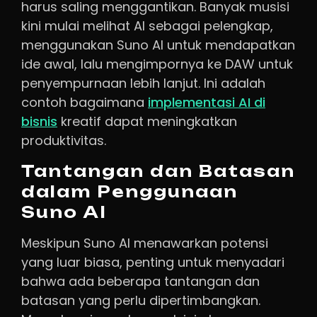
harus saling menggantikan. Banyak musisi
kini mulai melihat AI sebagai pelengkap,
menggunakan Suno AI untuk mendapatkan
ide awal, lalu mengimpornya ke DAW untuk
penyempurnaan lebih lanjut. Ini adalah
contoh bagaimana
implementasi AI di
bisnis
kreatif dapat meningkatkan
produktivitas.
Tantangan dan Batasan
dalam Penggunaan
Suno AI
Meskipun Suno AI menawarkan potensi
yang luar biasa, penting untuk menyadari
bahwa ada beberapa tantangan dan
batasan yang perlu dipertimbangkan.