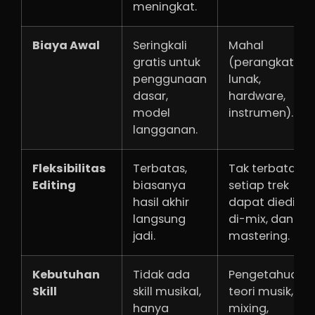
meningkat.
Biaya Awal
Seringkali
Mahal
gratis untuk
(perangkat
penggunaan
lunak,
dasar,
hardware,
model
instrumen).
langganan.
Fleksibilitas
Terbatas,
Tak terbatas,
Editing
biasanya
setiap trek
hasil akhir
dapat diedit,
langsung
di-mix, dan di-
jadi.
mastering.
Kebutuhan
Tidak ada
Pengetahuan
Skill
skill musikal,
teori musik,
hanya
mixing,