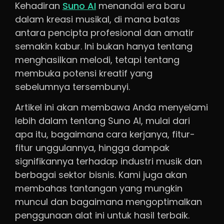
Kehadiran
Suno AI
menandai era baru
dalam kreasi musikal, di mana batas
antara pencipta profesional dan amatir
semakin kabur. Ini bukan hanya tentang
menghasilkan melodi, tetapi tentang
membuka potensi kreatif yang
sebelumnya tersembunyi.
Artikel ini akan membawa Anda menyelami
lebih dalam tentang Suno AI, mulai dari
apa itu, bagaimana cara kerjanya, fitur-
fitur unggulannya, hingga dampak
signifikannya terhadap industri musik dan
berbagai sektor bisnis. Kami juga akan
membahas tantangan yang mungkin
muncul dan bagaimana mengoptimalkan
penggunaan alat ini untuk hasil terbaik.