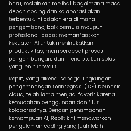
baru, melainkan melihat bagaimana masa
depan coding dan kolaborasi akan
terbentuk. Ini adalah era di mana
pengembang, baik pemula maupun
profesional, dapat memanfaatkan
kekuatan AI untuk meningkatkan
produktivitas, mempercepat proses
pengembangan, dan menciptakan solusi
yang lebih inovatif.
Replit, yang dikenal sebagai lingkungan
pengembangan terintegrasi (IDE) berbasis
cloud, telah lama menjadi favorit karena
kemudahan penggunaan dan fitur
kolaborasinya. Dengan penambahan
kemampuan AI, Replit kini menawarkan
pengalaman coding yang jauh lebih