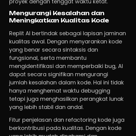
proyek dengan tenggat waktu ketat.
Mengurangi Kesalahan dan
Meningkatkan Kualitas Kode
Replit AI bertindak sebagai lapisan jaminan
kualitas awal. Dengan menyarankan kode
yang benar secara sintaksis dan
fungsional, serta membantu
mengidentifikasi dan memperbaiki bug, AI
dapat secara signifikan mengurangi
jumlah kesalahan dalam kode. Hal ini tidak
hanya menghemat waktu debugging
tetapi juga menghasilkan perangkat lunak
yang lebih stabil dan andal.
Fitur penjelasan dan refactoring kode juga
berkontribusi pada kualitas. Dengan kode