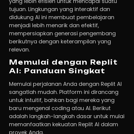
yang lebih efisien untuk mencapai suatu
tujuan. Lingkungan yang interaktif dan
didukung AI ini membuat pembelajaran
menjadi lebih menarik dan efektif,
mempersiapkan generasi pengembang
berikutnya dengan keterampilan yang
relevan.
Memulai dengan Replit
AI: Panduan Singkat
Memulai perjalanan Anda dengan Replit AI
sangatlah mudah. Platform ini dirancang
untuk intuitif, bahkan bagi mereka yang
baru mengenal coding atau AI. Berikut
adalah langkah-langkah dasar untuk mulai
memanfaatkan kekuatan Replit AI dalam
proyek Anda.