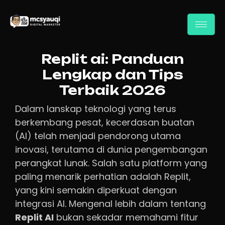
Replit ai: Panduan
Lengkap dan Tips
Terbaik 2026
Dalam lanskap teknologi yang terus
berkembang pesat, kecerdasan buatan
(AI) telah menjadi pendorong utama
inovasi, terutama di dunia pengembangan
perangkat lunak. Salah satu platform yang
paling menarik perhatian adalah Replit,
yang kini semakin diperkuat dengan
integrasi AI. Mengenal lebih dalam tentang
Replit AI
bukan sekadar memahami fitur