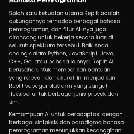
Bahasa Pemrograman
Salah satu kekuatan utama Replit adalah
dukungannya terhadap berbagai bahasa
pemrograman, dan fitur AI-nya juga
dirancang untuk bekerja secara luas di
seluruh spektrum tersebut. Baik Anda
coding dalam Python, JavaScript, Java,
C++, Go, atau bahasa lainnya, Replit AI
berusaha untuk memberikan bantuan
yang relevan dan akurat. Ini menjadikan
Replit sebagai platform yang sangat
fleksibel untuk berbagai jenis proyek dan
tim.
Kemampuan AI untuk beradaptasi dengan
berbagai sintaksis dan paradigma bahasa
pemrograman menunjukkan kecanggihan