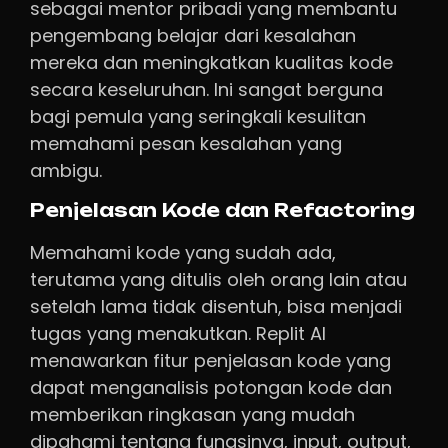
sebagai mentor pribadi yang membantu
pengembang belajar dari kesalahan
mereka dan meningkatkan kualitas kode
secara keseluruhan. Ini sangat berguna
bagi pemula yang seringkali kesulitan
memahami pesan kesalahan yang
ambigu.
Penjelasan Kode dan Refactoring
Memahami kode yang sudah ada,
terutama yang ditulis oleh orang lain atau
setelah lama tidak disentuh, bisa menjadi
tugas yang menakutkan. Replit AI
menawarkan fitur penjelasan kode yang
dapat menganalisis potongan kode dan
memberikan ringkasan yang mudah
dipahami tentang fungsinya, input, output,