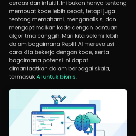
cerdas dan intuitif. Ini bukan hanya tentang
membuat kode lebih cepat, tetapi juga
tentang memahami, menganalisis, dan
mengoptimalkan kode dengan bantuan
algoritma canggih. Mari kita selami lebih
dalam bagaimana Replit AI merevolusi
cara kita bekerja dengan kode, serta
bagaimana potensi ini dapat
dimanfaatkan dalam berbagai skala,
termasuk
AI untuk bisnis
.