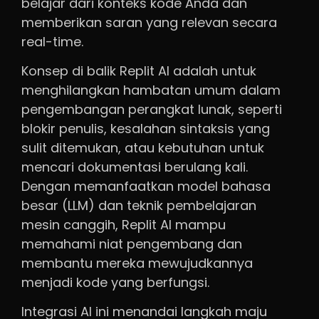
belajar dari konteks kode Anda dan
memberikan saran yang relevan secara
real-time.
Konsep di balik Replit AI adalah untuk
menghilangkan hambatan umum dalam
pengembangan perangkat lunak, seperti
blokir penulis, kesalahan sintaksis yang
sulit ditemukan, atau kebutuhan untuk
mencari dokumentasi berulang kali.
Dengan memanfaatkan model bahasa
besar (LLM) dan teknik pembelajaran
mesin canggih, Replit AI mampu
memahami niat pengembang dan
membantu mereka mewujudkannya
menjadi kode yang berfungsi.
Integrasi AI ini menandai langkah maju