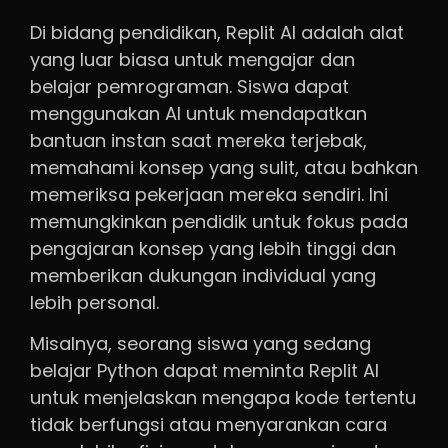
Di bidang pendidikan, Replit AI adalah alat
yang luar biasa untuk mengajar dan
belajar pemrograman. Siswa dapat
menggunakan AI untuk mendapatkan
bantuan instan saat mereka terjebak,
memahami konsep yang sulit, atau bahkan
memeriksa pekerjaan mereka sendiri. Ini
memungkinkan pendidik untuk fokus pada
pengajaran konsep yang lebih tinggi dan
memberikan dukungan individual yang
lebih personal.
Misalnya, seorang siswa yang sedang
belajar Python dapat meminta Replit AI
untuk menjelaskan mengapa kode tertentu
tidak berfungsi atau menyarankan cara