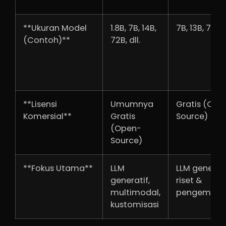
**Ukuran Model
1.8B, 7B, 14B,
7B, 13B, 70B
(Contoh)**
72B, dll.
**Lisensi
Umumnya
Gratis (Ope
Komersial**
Gratis
Source)
(Open-
Source)
**Fokus Utama**
LLM
LLM generati
generatif,
riset &
multimodal,
pengemba
kustomisasi