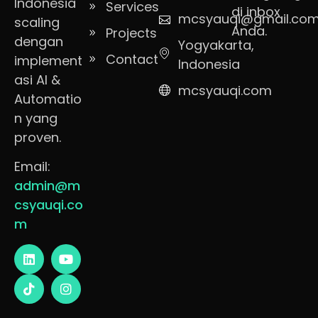
Indonesia
Services
di inbox
mcsyauqi@gmail.co
scaling
Anda.
Projects
dengan
Yogyakarta,
Contact
implement
Indonesia
asi AI &
mcsyauqi.com
Automatio
n yang
proven.
Email:
admin@m
csyauqi.co
m