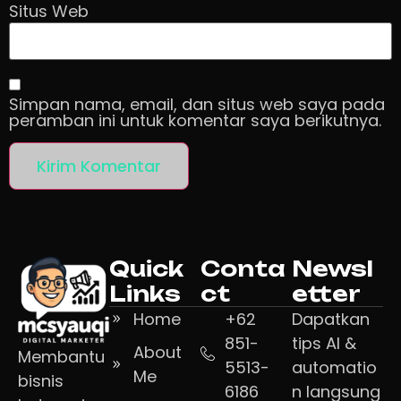
Situs Web
Simpan nama, email, dan situs web saya pada
peramban ini untuk komentar saya berikutnya.
Quick
Conta
Newsl
Links
ct
etter
Home
+62
Dapatkan
851-
tips AI &
About
Membantu
5513-
automatio
Me
bisnis
6186
n langsung