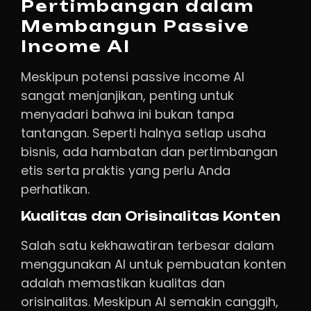
Pertimbangan dalam
Membangun Passive
Income AI
Meskipun potensi passive income AI
sangat menjanjikan, penting untuk
menyadari bahwa ini bukan tanpa
tantangan. Seperti halnya setiap usaha
bisnis, ada hambatan dan pertimbangan
etis serta praktis yang perlu Anda
perhatikan.
Kualitas dan Orisinalitas Konten
Salah satu kekhawatiran terbesar dalam
menggunakan AI untuk pembuatan konten
adalah memastikan kualitas dan
orisinalitas. Meskipun AI semakin canggih,