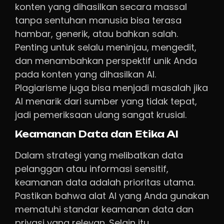
konten yang dihasilkan secara massal
tanpa sentuhan manusia bisa terasa
hambar, generik, atau bahkan salah.
Penting untuk selalu meninjau, mengedit,
dan menambahkan perspektif unik Anda
pada konten yang dihasilkan AI.
Plagiarisme juga bisa menjadi masalah jika
AI menarik dari sumber yang tidak tepat,
jadi pemeriksaan ulang sangat krusial.
Keamanan Data dan Etika AI
Dalam strategi yang melibatkan data
pelanggan atau informasi sensitif,
keamanan data adalah prioritas utama.
Pastikan bahwa alat AI yang Anda gunakan
mematuhi standar keamanan data dan
privasi yang relevan. Selain itu,