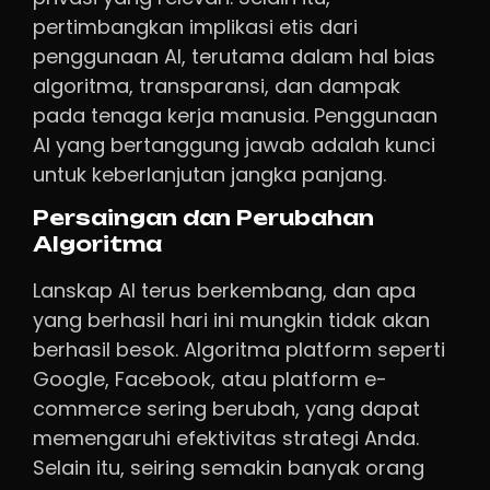
pertimbangkan implikasi etis dari
penggunaan AI, terutama dalam hal bias
algoritma, transparansi, dan dampak
pada tenaga kerja manusia. Penggunaan
AI yang bertanggung jawab adalah kunci
untuk keberlanjutan jangka panjang.
Persaingan dan Perubahan
Algoritma
Lanskap AI terus berkembang, dan apa
yang berhasil hari ini mungkin tidak akan
berhasil besok. Algoritma platform seperti
Google, Facebook, atau platform e-
commerce sering berubah, yang dapat
memengaruhi efektivitas strategi Anda.
Selain itu, seiring semakin banyak orang