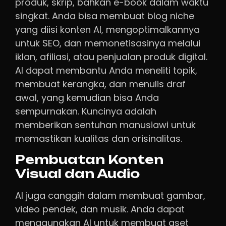
produk, skrip, bahkan e-book dalam waktu
singkat. Anda bisa membuat blog niche
yang diisi konten AI, mengoptimalkannya
untuk SEO, dan memonetisasinya melalui
iklan, afiliasi, atau penjualan produk digital.
AI dapat membantu Anda meneliti topik,
membuat kerangka, dan menulis draf
awal, yang kemudian bisa Anda
sempurnakan. Kuncinya adalah
memberikan sentuhan manusiawi untuk
memastikan kualitas dan orisinalitas.
Pembuatan Konten
Visual dan Audio
AI juga canggih dalam membuat gambar,
video pendek, dan musik. Anda dapat
menggunakan AI untuk membuat aset