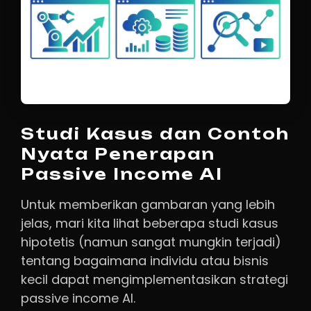
Studi Kasus dan Contoh
Nyata Penerapan
Passive Income AI
Untuk memberikan gambaran yang lebih
jelas, mari kita lihat beberapa studi kasus
hipotetis (namun sangat mungkin terjadi)
tentang bagaimana individu atau bisnis
kecil dapat mengimplementasikan strategi
passive income AI.