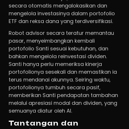
secara otomatis mengalokasikan dan
mengelola investasinya dalam portofolio
ETF dan reksa dana yang terdiversifikasi.
Robot advisor secara teratur memantau
pasar, menyeimbangkan kembali
portofolio Santi sesuai kebutuhan, dan
bahkan mengelola reinvestasi dividen.
Santi hanya perlu memeriksa kinerja
portofolionya sesekali dan memastikan ia
terus mendanai akunnya. Seiring waktu,
portofolionya tumbuh secara pasif,
memberikan Santi pendapatan tambahan
melalui apresiasi modal dan dividen, yang
semuanya diatur oleh AI.
Tantangan dan