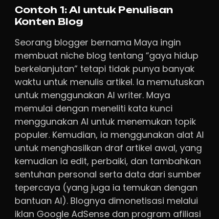
Contoh 1: AI untuk Penulisan
Konten Blog
Seorang blogger bernama Maya ingin
membuat niche blog tentang “gaya hidup
berkelanjutan” tetapi tidak punya banyak
waktu untuk menulis artikel. Ia memutuskan
untuk menggunakan AI writer. Maya
memulai dengan meneliti kata kunci
menggunakan AI untuk menemukan topik
populer. Kemudian, ia menggunakan alat AI
untuk menghasilkan draf artikel awal, yang
kemudian ia edit, perbaiki, dan tambahkan
sentuhan personal serta data dari sumber
tepercaya (yang juga ia temukan dengan
bantuan AI). Blognya dimonetisasi melalui
iklan Google AdSense dan program afiliasi