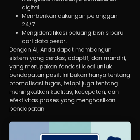
digital.
Memberikan dukungan pelanggan
24/7.
Mengidentifikasi peluang bisnis baru
dari data besar.
Dengan AI, Anda dapat membangun
sistem yang cerdas, adaptif, dan mandiri,
yang merupakan fondasi ideal untuk
pendapatan pasif. Ini bukan hanya tentang
otomatisasi tugas, tetapi juga tentang
meningkatkan kualitas, kecepatan, dan
efektivitas proses yang menghasilkan
pendapatan.