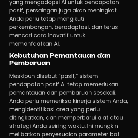
yang mengadopsi AI untuk pendapatan
pasif, persaingan juga akan meningkat.
Anda perlu tetap mengikuti
perkembangan, beradaptasi, dan terus
mencari cara inovatif untuk
memanfaatkan AI.
Kebutuhan Pemantauan dan
Pembaruan
Meskipun disebut “pasif,” sistem
pendapatan pasif AI tetap memerlukan
pemantauan dan pembaruan sesekali.
Anda perlu memeriksa kinerja sistem Anda,
mengidentifikasi area yang perlu
ditingkatkan, dan memperbarui alat atau
strategi Anda seiring waktu. Ini mungkin
melibatkan penyesuaian parameter bot