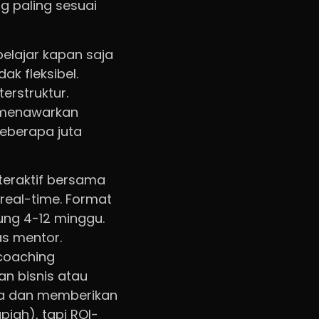
 paling sesuai
elajar kapan saja
ak fleksibel.
erstruktur.
l menawarkan
beberapa juta
nteraktif bersama
real-time. Format
ung 4-12 minggu.
as mentor.
 coaching
n bisnis atau
da dan memberikan
piah), tapi ROI-