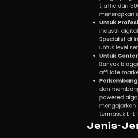
traffic dari 
menerapkan st
Untuk Profes
industri digit
Specialist di 
untuk level s
Untuk Conten
Banyak blogge
affiliate mark
Perkembang
dan membangu
powered algor
mengajarkan 
termasuk E-E-
Jenis-Je