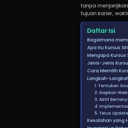
tanpa menjanjikan
tujuan karier, wak
Daftar Isi
Bagaimana memil
Apa Itu Kursus S
Mengapa Kursus S
Jenis-Jenis Kurs
Cara Memilih Kur
Langkah-Langkah
1. Tentukan Go
2. Siapkan Webs
3. Aktif Bertan
4. Implementas
5. Terus Updat
Kesalahan yang H