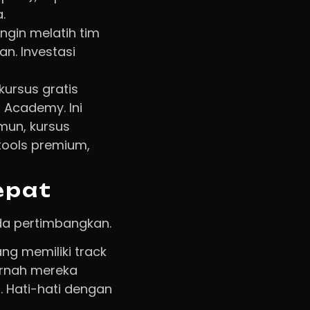
.
ngin melatih tim
an. Investasi
ursus gratis
Academy. Ini
mun, kursus
tools premium,
epat
nda pertimbangkan.
ang memiliki track
pernah mereka
i. Hati-hati dengan