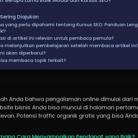
rn: Berapa Lama Balik Modal dari Kursus SEO?
Sering Diajukan
a yang perlu dipahami tentang Kursus SEO: Panduan Leng
ik?
si di artikel ini relevan untuk pembaca pemula?
 melanjutkan pembelajaran setelah membaca artikel ini
ini akan diperbarui?
isa membaca topik terkait?
ah Anda bahwa pengalaman online dimulai dari m
bsite bisnis Anda bisa muncul di halaman pertam
levan. Potensi traffic organik gratis yang bisa A
mana Cara Menyampaikan Pendapat yang Baik?