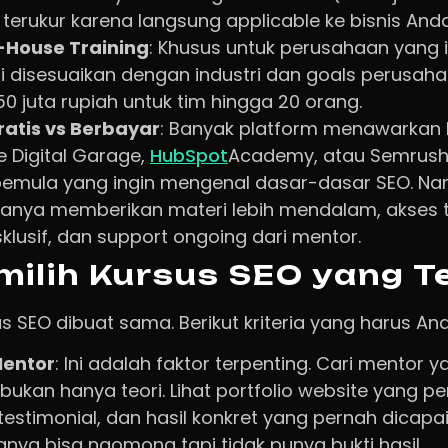
 terukur karena langsung applicable ke bisnis Anda
-House Training
: Khusus untuk perusahaan yang i
ri disesuaikan dengan industri dan goals perusaha
0 juta rupiah untuk tim hingga 20 orang.
ratis vs Berbayar
: Banyak platform menawarkan k
e Digital Garage,
HubSpot
Academy, atau Semrush 
pemula yang ingin mengenal dasar-dasar SEO. Na
sanya memberikan materi lebih mendalam, akses 
klusif, dan support ongoing dari mentor.
ilih Kursus SEO yang T
s SEO dibuat sama. Berikut kriteria yang harus A
Mentor
: Ini adalah faktor terpenting. Cari mentor y
 bukan hanya teori. Lihat portfolio website yang 
 testimonial, dan hasil konkret yang pernah dicapa
anya bisa ngomong tapi tidak punya bukti hasil.