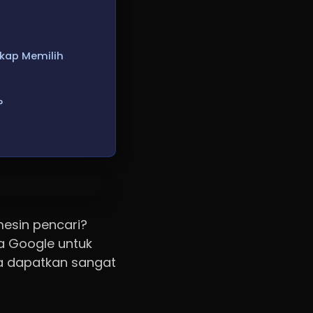
kap Memilih
?
esin pencari?
a Google untuk
nda dapatkan sangat