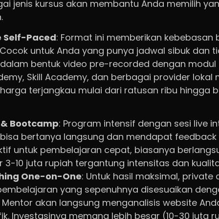
i jenis kursus akan membantu Anda memilih yang
.
e Self-Paced
: Format ini memberikan kebebasan b
Cocok untuk Anda yang punya jadwal sibuk dan tid
 dalam bentuk video pre-recorded dengan modul t
Udemy, Skill Academy, dan berbagai provider loka
 harga terjangkau mulai dari ratusan ribu hingga 
r & Bootcamp
: Program intensif dengan sesi live i
 bisa bertanya langsung dan mendapat feedback 
ektif untuk pembelajaran cepat, biasanya berlangs
 3-10 juta rupiah tergantung intensitas dan kualit
ching One-on-One
: Untuk hasil maksimal, private
embelajaran yang sepenuhnya disesuaikan denga
. Mentor akan langsung menganalisis website An
fik. Investasinya memang lebih besar (10-30 juta ru