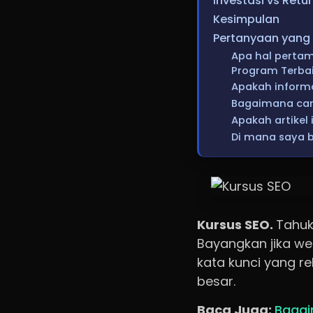
Investasi vs Retu
Kesimpulan
Pertanyaan yang 
Apa hal pertam
Program Terba
Apakah informa
Bagaimana cara
Apakah artikel 
Di mana saya b
Kursus SEO.
Tahuk
Bayangkan jika we
kata kunci yang re
besar.
Baca Juga:
Bagai