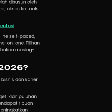
lah disusun oleh
, akses ke tools
mentasi
nline self-paced,
ne-on-one. Pilihan
sibukan masing-
 2026?
bisnis dan karier
et iklan puluhan
mendapat ribuan
meningkatkan