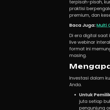
terpisah-pisah, k
praktisi berpenga
premium, dan kes
Baca Juga:
Multi
Di era digital saa
live webinar inter
format ini memun
masing.
Mengapa
Investasi dalam ku
Anda.
Untuk Pemilik
juta setiap b
pengunjung or