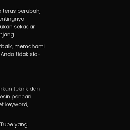
 terus berubah,
pentingnya
bukan sekadar
njang.
terbaik, memahami
 Anda tidak sia-
rkan teknik dan
esin pencari
et keyword,
ouTube yang