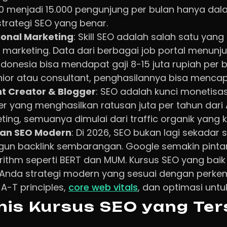
500 menjadi 15.000 pengunjung per bulan hanya dal
rategi SEO yang benar.
ional Marketing
: Skill SEO adalah salah satu yang 
al marketing. Data dari berbagai job portal menunj
Indonesia bisa mendapat gaji 8-15 juta rupiah per 
enior atau consultant, penghasilannya bisa mencap
t Creator & Blogger
: SEO adalah kunci monetisas
r yang menghasilkan ratusan juta per tahun dar
eting, semuanya dimulai dari traffic organik yang k
an SEO Modern
: Di 2026, SEO bukan lagi sekadar 
n backlink sembarangan. Google semakin pint
ithm seperti BERT dan MUM. Kursus SEO yang baik
Anda strategi modern yang sesuai dengan perkem
A-T principles,
core web vitals
, dan optimasi untu
nis Kursus SEO yang Ter