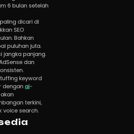
am 6 bulan setelah
paling dicari di
ukkan SEO
bulan. Bahkan
ai puluhan juta.
i jangka panjang.
i AdSense dan
onsisten.
stuffing keyword
ar dengan
ai
-
 akan
bangan terkini,
k voice search.
sedia