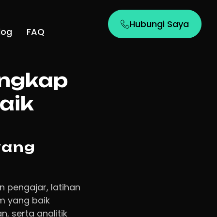
Hubungi Saya
log
FAQ
engkap
aik
yang
n pengajar, latihan
am yang baik
, serta analitik