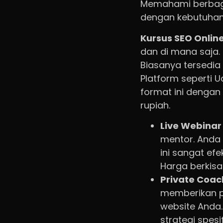
Memahami berbaga
dengan kebutuhan
Kursus SEO Onlin
dan di mana saja. 
Biasanya tersedia
Platform seperti 
format ini dengan
rupiah.
Live Webina
mentor. Anda
ini sangat ef
Harga berkisar
Private Coa
memberikan p
website Anda
strategi spesi