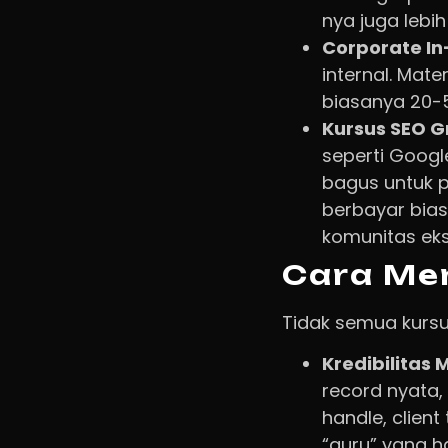
nya juga lebih
Corporate In
internal. Mate
biasanya 20-5
Kursus SEO G
seperti Googl
bagus untuk 
berbayar bia
komunitas eks
Cara Mem
Tidak semua kursu
Kredibilitas 
record nyata,
handle, client
“guru” yang h