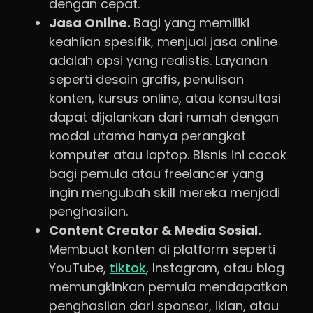
dengan cepat.
Jasa Online.
Bagi yang memiliki
keahlian spesifik, menjual jasa online
adalah opsi yang realistis. Layanan
seperti desain grafis, penulisan
konten, kursus online, atau konsultasi
dapat dijalankan dari rumah dengan
modal utama hanya perangkat
komputer atau laptop. Bisnis ini cocok
bagi pemula atau freelancer yang
ingin mengubah skill mereka menjadi
penghasilan.
Content Creator & Media Sosial.
Membuat konten di platform seperti
YouTube,
tiktok
, Instagram, atau blog
memungkinkan pemula mendapatkan
penghasilan dari sponsor, iklan, atau