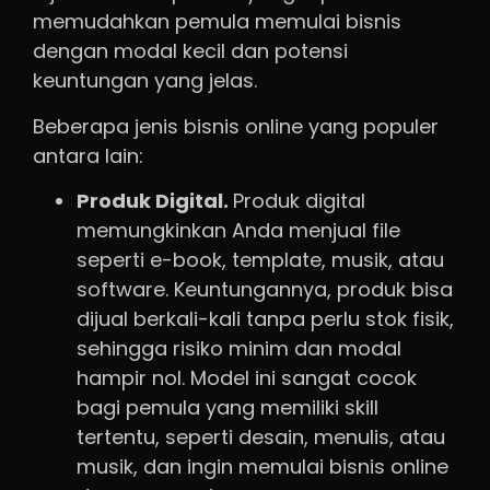
memudahkan pemula memulai bisnis
dengan modal kecil dan potensi
keuntungan yang jelas.
Beberapa jenis bisnis online yang populer
antara lain:
Produk Digital.
Produk digital
memungkinkan Anda menjual file
seperti e-book, template, musik, atau
software. Keuntungannya, produk bisa
dijual berkali-kali tanpa perlu stok fisik,
sehingga risiko minim dan modal
hampir nol. Model ini sangat cocok
bagi pemula yang memiliki skill
tertentu, seperti desain, menulis, atau
musik, dan ingin memulai bisnis online