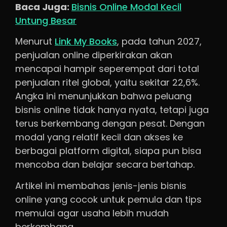
Baca Juga:
Bisnis Online Modal Kecil
Untung Besar
Menurut
Link My Books
, pada tahun 2027,
penjualan online diperkirakan akan
mencapai hampir seperempat dari total
penjualan ritel global, yaitu sekitar 22,6%.
Angka ini menunjukkan bahwa peluang
bisnis online tidak hanya nyata, tetapi juga
terus berkembang dengan pesat. Dengan
modal yang relatif kecil dan akses ke
berbagai platform digital, siapa pun bisa
mencoba dan belajar secara bertahap.
Artikel ini membahas jenis-jenis bisnis
online yang cocok untuk pemula dan tips
memulai agar usaha lebih mudah
berkembang.