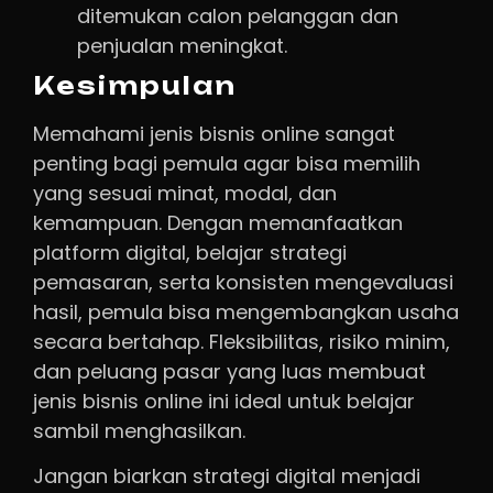
ditemukan calon pelanggan dan
penjualan meningkat.
Kesimpulan
Memahami jenis bisnis online sangat
penting bagi pemula agar bisa memilih
yang sesuai minat, modal, dan
kemampuan. Dengan memanfaatkan
platform digital, belajar strategi
pemasaran, serta konsisten mengevaluasi
hasil, pemula bisa mengembangkan usaha
secara bertahap. Fleksibilitas, risiko minim,
dan peluang pasar yang luas membuat
jenis bisnis online ini ideal untuk belajar
sambil menghasilkan.
Jangan biarkan strategi digital menjadi