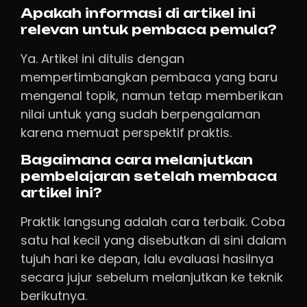
Apakah informasi di artikel ini
relevan untuk pembaca pemula?
Ya. Artikel ini ditulis dengan
mempertimbangkan pembaca yang baru
mengenal topik, namun tetap memberikan
nilai untuk yang sudah berpengalaman
karena memuat perspektif praktis.
Bagaimana cara melanjutkan
pembelajaran setelah membaca
artikel ini?
Praktik langsung adalah cara terbaik. Coba
satu hal kecil yang disebutkan di sini dalam
tujuh hari ke depan, lalu evaluasi hasilnya
secara jujur sebelum melanjutkan ke teknik
berikutnya.