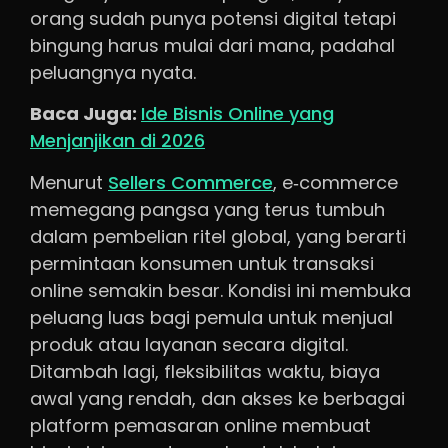
orang sudah punya potensi digital tetapi
bingung harus mulai dari mana, padahal
peluangnya nyata.
Baca Juga:
Ide Bisnis Online yang
Menjanjikan di 2026
Menurut
Sellers Commerce
, e‑commerce
memegang pangsa yang terus tumbuh
dalam pembelian ritel global, yang berarti
permintaan konsumen untuk transaksi
online semakin besar. Kondisi ini membuka
peluang luas bagi pemula untuk menjual
produk atau layanan secara digital.
Ditambah lagi, fleksibilitas waktu, biaya
awal yang rendah, dan akses ke berbagai
platform pemasaran online membuat