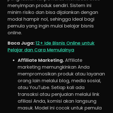
menyimpan produk sendiri. Sistem ini
minim risiko dan bisa dijalankan dengan
modal hampir nol, sehingga ideal bagi
pemula yang ingin mulai belajar bisnis
online.
Baca Juga:
12+ Ide Bisnis Online untuk
Pelajar dan Cara Memulainya
Affiliate Marketing.
Affiliate
marketing memungkinkan Anda
mempromosikan produk atau layanan
orang lain melalui blog, media sosial,
atau YouTube. Setiap kali ada
transaksi atau penjualan melalui link
afiliasi Anda, komisi akan langsung
masuk. Model ini cocok untuk pemula