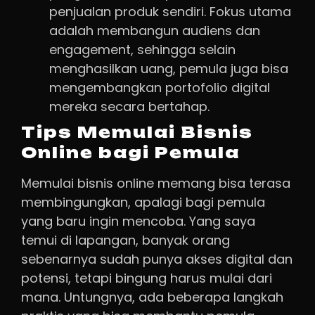
penjualan produk sendiri. Fokus utama
adalah membangun audiens dan
engagement, sehingga selain
menghasilkan uang, pemula juga bisa
mengembangkan portofolio digital
mereka secara bertahap.
Tips Memulai Bisnis
Online bagi Pemula
Memulai bisnis online memang bisa terasa
membingungkan, apalagi bagi pemula
yang baru ingin mencoba. Yang saya
temui di lapangan, banyak orang
sebenarnya sudah punya akses digital dan
potensi, tetapi bingung harus mulai dari
mana. Untungnya, ada beberapa langkah