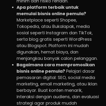
minim dan risiko rendah.
Apa platform terbaik untuk
memulai bisnis online pemula?
Marketplace seperti Shopee,
Tokopedia, atau Bukalapak, media
sosial seperti Instagram dan TikTok,
serta blog gratis seperti WordPress
atau Blogspot. Platform ini mudah
digunakan, hemat biaya, dan
menjangkau banyak calon pelanggan.
Bagaimana cara mempromosikan
bisnis online pemula?
Pelajari dasar
pemasaran digital: SEO, social media
marketing, email marketing, atau iklan
berbayar. Buat konten menarik,
interaksi dengan audiens, dan evaluasi
strategi agar produk mudah