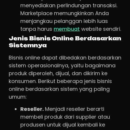
menyediakan perlindungan transaksi.
Marketplace memungkinkan Anda
menjangkau pelanggan lebih luas
tanpa harus
membuat
website sendiri.
Jenis
Bisnis Online Berdasarkan
Sistemnya
Bisnis online dapat dibedakan berdasarkan
sistem operasionalnya, yaitu bagaimana
produk diperoleh, dijual, dan dikirim ke
konsumen. Berikut beberapa jenis bisnis
online berdasarkan sistem yang paling
umum:
Reseller.
Menjadi reseller berarti
membeli produk dari supplier atau
produsen untuk dijual kembali ke