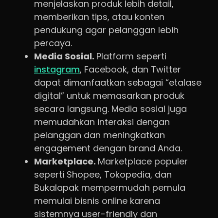
menjelaskan produk lebih detail,
memberikan tips, atau konten
pendukung agar pelanggan lebih
percaya.
Media Sosial.
Platform seperti
instagram
, Facebook, dan Twitter
dapat dimanfaatkan sebagai “etalase
digital” untuk memasarkan produk
secara langsung. Media sosial juga
memudahkan interaksi dengan
pelanggan dan meningkatkan
engagement dengan brand Anda.
Marketplace.
Marketplace populer
seperti Shopee, Tokopedia, dan
Bukalapak mempermudah pemula
memulai bisnis online karena
sistemnya user-friendly dan