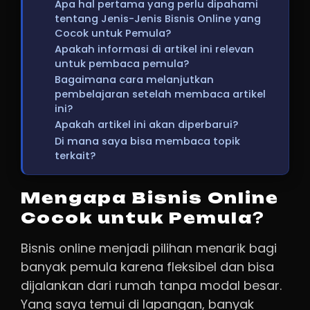
Apa hal pertama yang perlu dipahami
tentang Jenis-Jenis Bisnis Online yang
Cocok untuk Pemula?
Apakah informasi di artikel ini relevan
untuk pembaca pemula?
Bagaimana cara melanjutkan
pembelajaran setelah membaca artikel
ini?
Apakah artikel ini akan diperbarui?
Di mana saya bisa membaca topik
terkait?
Mengapa Bisnis Online
Cocok untuk Pemula
?
Bisnis online menjadi pilihan menarik bagi
banyak pemula karena fleksibel dan bisa
dijalankan dari rumah tanpa modal besar.
Yang saya temui di lapangan, banyak