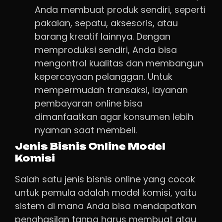
Anda membuat produk sendiri, seperti
pakaian, sepatu, aksesoris, atau
barang kreatif lainnya. Dengan
memproduksi sendiri, Anda bisa
mengontrol kualitas dan membangun
kepercayaan pelanggan. Untuk
mempermudah transaksi, layanan
pembayaran online bisa
dimanfaatkan agar konsumen lebih
nyaman saat membeli.
Jenis Bisnis Online Model
Komisi
Salah satu jenis bisnis online yang cocok
untuk pemula adalah model komisi, yaitu
sistem di mana Anda bisa mendapatkan
penghasilan tanpa harus membuat atau