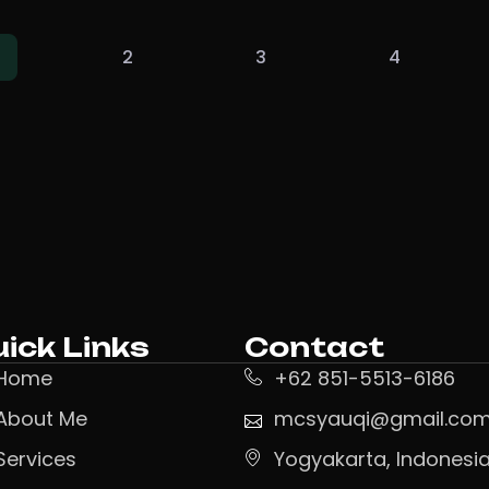
2
3
4
ick Links
Contact
Home
+62 851-5513-6186
About Me
mcsyauqi@gmail.co
Services
Yogyakarta, Indonesi