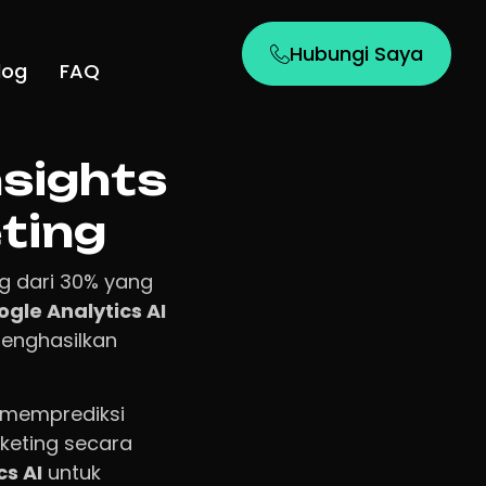
Hubungi Saya
log
FAQ
nsights
ting
ng dari 30% yang
gle Analytics AI
enghasilkan
a memprediksi
keting secara
cs AI
untuk