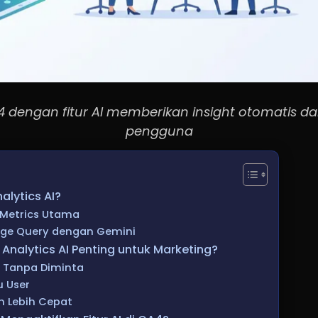
4 dengan fitur AI memberikan insight otomatis dan
pengguna
alytics AI?
e Metrics Utama
age Query dengan Gemini
nalytics AI Penting untuk Marketing?
if Tanpa Diminta
u User
h Lebih Cepat