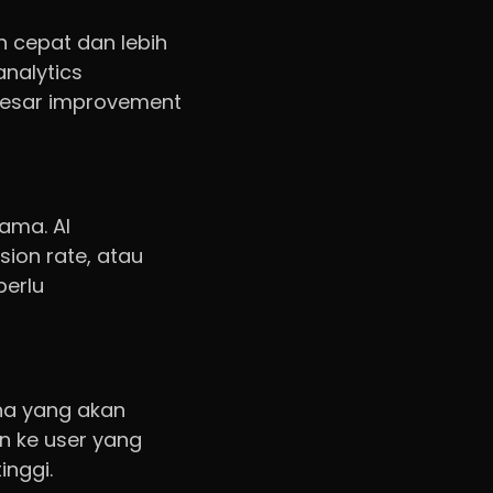
 cepat dan lebih
nalytics
besar improvement
ama. AI
sion rate, atau
perlu
na yang akan
n ke user yang
inggi.