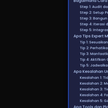
Bagaimana Cara M
Step 1: Audit d
Step 2: Setup P
Step 3: Bangun
Step 4: Iterasi
Step 5: Integra
Apa Tips Expert 
Tip 1: Sesuaik
Tip 2: Perhatik
Tip 3: Manfaat
Tip 4: Aktifkan
Tip 5: Jadwalka
Apa Kesalahan U
Kesalahan 1: T
Kesalahan 2: 
Kesalahan 3: T
Kesalahan 4: F
Kesalahan 5: G
Apa Tools dan Pl