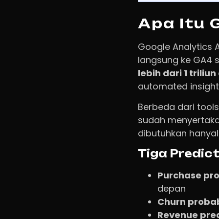
Apa Itu 
Google Analytics 
langsung ke GA4 s
lebih dari 1 triliu
automated insights
Berbeda dari tool
sudah menyertaka
dibutuhkan hanyal
Tiga Predic
Purchase pro
depan
Churn probab
Revenue pred