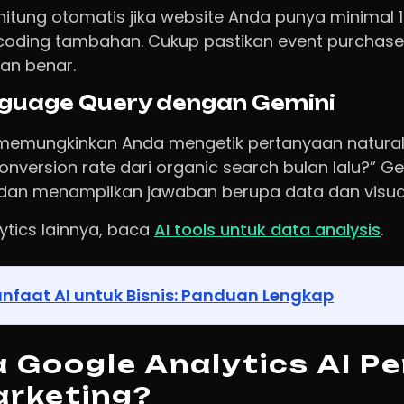
dihitung otomatis jika website Anda punya minimal 1
u coding tambahan. Cukup pastikan event purchas
gan benar.
guage Query dengan Gemini
 memungkinkan Anda mengetik pertanyaan natural 
onversion rate dari organic search bulan lalu?”
dan menampilkan jawaban berupa data dan visual
lytics lainnya, baca
AI tools untuk data analysis
.
nfaat AI untuk Bisnis: Panduan Lengkap
Google Analytics AI Pe
arketing?