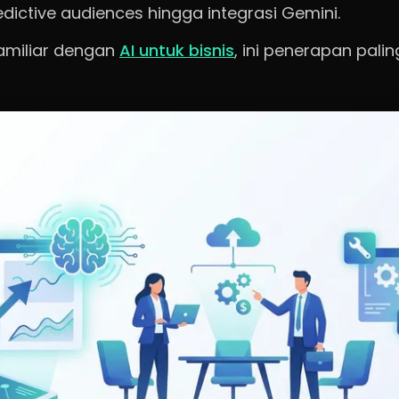
edictive audiences hingga integrasi Gemini.
amiliar dengan
AI untuk bisnis
, ini penerapan paling