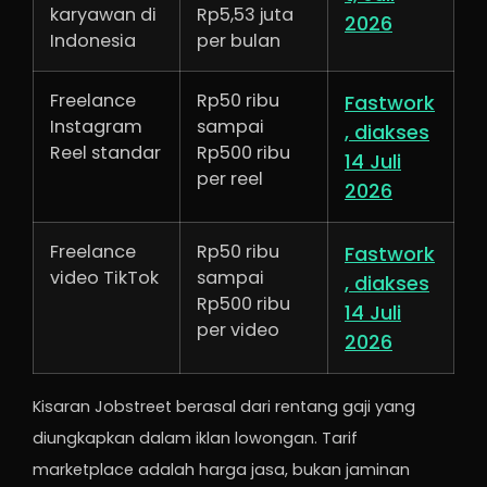
karyawan di
Rp5,53 juta
2026
Indonesia
per bulan
Freelance
Rp50 ribu
Fastwork
Instagram
sampai
, diakses
Reel standar
Rp500 ribu
14 Juli
per reel
2026
Freelance
Rp50 ribu
Fastwork
video TikTok
sampai
, diakses
Rp500 ribu
14 Juli
per video
2026
Kisaran Jobstreet berasal dari rentang gaji yang
diungkapkan dalam iklan lowongan. Tarif
marketplace adalah harga jasa, bukan jaminan