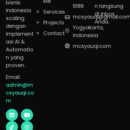
Me
bisnis
6186
n langsung
Indonesia
Services
di inbox
mcsyauqi@gmail.co
scaling
Anda.
Projects
dengan
Yogyakarta,
Contact
implement
Indonesia
asi AI &
mcsyauqi.com
Automatio
n yang
proven.
Email:
admin@m
csyauqi.co
m