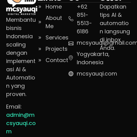
Home
+62
Dapatkan
851-
tips AI &
About
Membantu
5513-
automatio
Me
bisnis
6186
n langsung
Indonesia
Services
di inbox
mcsyauqi@gmail.co
scaling
Anda.
Projects
dengan
Yogyakarta,
Contact
implement
Indonesia
asi AI &
mcsyauqi.com
Automatio
n yang
proven.
Email:
admin@m
csyauqi.co
m