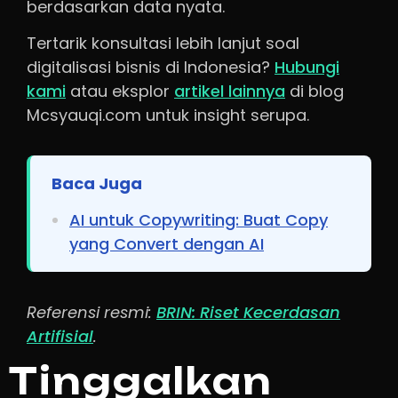
berdasarkan data nyata.
Tertarik konsultasi lebih lanjut soal
digitalisasi bisnis di Indonesia?
Hubungi
kami
atau eksplor
artikel lainnya
di blog
Mcsyauqi.com untuk insight serupa.
Baca Juga
AI untuk Copywriting: Buat Copy
yang Convert dengan AI
Referensi resmi:
BRIN: Riset Kecerdasan
Artifisial
.
Tinggalkan