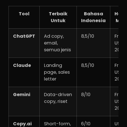
Tool
Terbaik
Bahasa
Harg
Untuk
Indonesia
Mula
ChatGPT
Ad copy,
8,5/10
Free 
email,
USD
semua jenis
20/b
Claude
Landing
8,5/10
Free 
page, sales
USD
letter
20/b
Gemini
Data-driven
8/10
Free 
copy, riset
USD
20/b
Copy.ai
Short-form,
6/10
USD