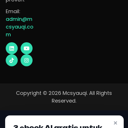
Email:
admin@m
csyauqi.co
m
Copyright © 2026 Mcsyauqi. All Rights
Reserved.
×
3 ebook AI gratis untuk