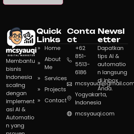
Quick
Conta
Newsl
Links
ct
etter
Home
+62
Dapatkan
851-
tips AI &
About
Membantu
5513-
automatio
Me
bisnis
6186
n langsung
Indonesia
Services
di inbox
mcsyauqi@gmail.co
scaling
Anda.
Projects
dengan
Yogyakarta,
Contact
implement
Indonesia
asi AI &
mcsyauqi.com
Automatio
n yang
proven.