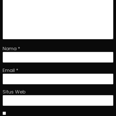
Nama
*
Email
*
Situs Web