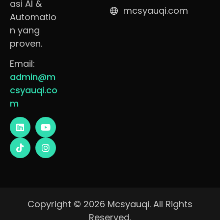
asi AI &
mcsyauqi.com
Automatio
n yang
proven.
Email:
admin@m
csyauqi.co
m
Copyright © 2026 Mcsyauqi. All Rights
Reserved.