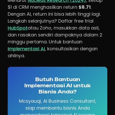
Menurut
Nucleus Research (2024)
, setiap
$1 di CRM menghasilkan return
$8.71
.
Dengan AI, return ini bisa lebih tinggi lagi.
Langkah selanjutnya? Daftar free trial
HubSpot
atau Zoho, masukkan data asli,
dan rasakan sendiri dampaknya dalam 2
minggu pertama. Untuk bantuan
implementasi AI
, konsultasikan dengan
ahlinya.
Butuh Bantuan
Implementasi AI untuk
Bisnis Anda?
Mcsyauqi, AI Business Consultant,
siap membantu bisnis Anda
mengadopsi teknologi AI secara