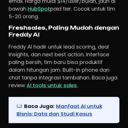
email. Harga mulai $14/user/bulan, jauh di
bawah
HubSpot
paid tier. Cocok untuk tim
5-20 orang.
Freshsales, Paling Mudah dengan
Freddy AI
Freddy AI hadir untuk lead scoring, deal
insights, dan next best action. Interface
paling bersih, tim baru bisa produktif
dalam hitungan jam. Built-in phone dan
chat tanpa integrasi tambahan. Baca juga
review
AI tools untuk sales
.
Baca Juga:
Manfaat AI untuk
Bisnis: Data dan Studi Kasus