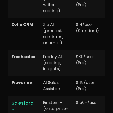
writer,
(Pro)
scoring)
Zoho CRM
Zia AI
$14/user
Vi
(prediksi,
(Standard)
on
sentimen,
anomali)
Freshsales
Freddy AI
$39/user
Vi
(scoring,
(Pro)
int
insights)
Pipedrive
AI Sales
$49/user
Vi
Assistant
(Pro)
int
Einstein AI
$150+/user
Ya 
Salesforc
(enterprise-
e