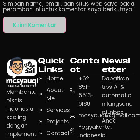
Simpan nama, email, dan situs web saya pada
peramban ini untuk komentar saya berikutnya.
Quick
Conta
Newsl
Links
ct
etter
Home
+62
Dapatkan
851-
tips AI &
About
Membantu
5513-
automatio
Me
bisnis
6186
n langsung
Indonesia
Services
di inbox
mcsyauqi@gmail.co
scaling
Anda.
Projects
dengan
Yogyakarta,
Contact
implement
Indonesia