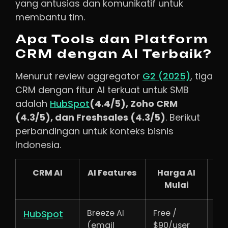
yang antusias dan komunikatif untuk
membantu tim.
Apa Tools dan Platform
CRM dengan AI Terbaik?
Menurut review aggregator
G2 (2025)
, tiga
CRM dengan fitur AI terkuat untuk SMB
adalah
HubSpot
(4.4/5), Zoho CRM
(4.3/5), dan Freshsales (4.3/5)
. Berikut
perbandingan untuk konteks bisnis
Indonesia.
CRM AI
AI Features
Harga AI
Wh
Mulai
Breeze AI
Free /
Ya 
HubSpot
(email
$90/user