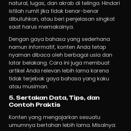
natural, lugas, dan akrab di telinga. Hindari
istilah rumit jika tidak benar-benar
dibutuhkan, atau beri penjelasan singkat
saat harus memakainya.
Dengan gaya bahasa yang sederhana
namun informatif, konten Anda tetap
nyaman dibaca oleh berbagai usia dan
latar belakang. Cara ini juga membuat
artikel Anda relevan lebih lama karena
tidak terjebak gaya bahasa yang kaku
atau musiman.
5. Sertakan Data, Tips, dan
Contoh Praktis
Konten yang mengajarkan sesuatu
umumnya bertahan lebih lama. Misalnya: