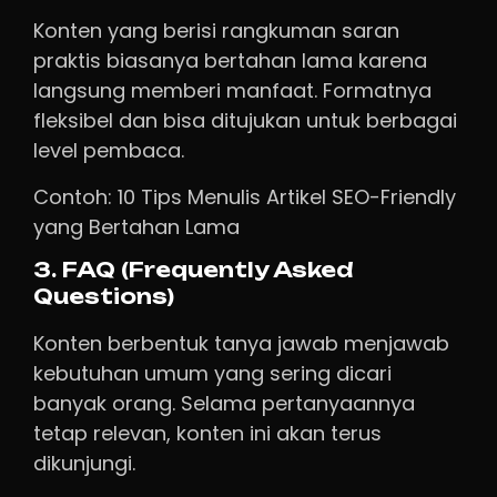
Konten yang berisi rangkuman saran
praktis biasanya bertahan lama karena
langsung memberi manfaat. Formatnya
fleksibel dan bisa ditujukan untuk berbagai
level pembaca.
Contoh: 10 Tips Menulis Artikel SEO-Friendly
yang Bertahan Lama
3. FAQ (Frequently Asked
Questions)
Konten berbentuk tanya jawab menjawab
kebutuhan umum yang sering dicari
banyak orang. Selama pertanyaannya
tetap relevan, konten ini akan terus
dikunjungi.