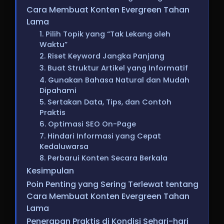
Cara Membuat Konten Evergreen Tahan
Lama
1. Pilih Topik yang “Tak Lekang oleh
Waktu”
2. Riset Keyword Jangka Panjang
3. Buat Struktur Artikel yang Informatif
4. Gunakan Bahasa Natural dan Mudah
Dipahami
5. Sertakan Data, Tips, dan Contoh
Praktis
6. Optimasi SEO On-Page
7. Hindari Informasi yang Cepat
Kedaluwarsa
8. Perbarui Konten Secara Berkala
Kesimpulan
Poin Penting yang Sering Terlewat tentang
Cara Membuat Konten Evergreen Tahan
Lama
Penerapan Praktis di Kondisi Sehari-hari