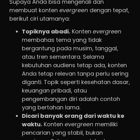
Supaya Anda bisa mengenali dan
membuat konten
evergreen
dengan tepat,
berikut ciri utamanya:
Topiknya abadi.
Konten
evergreen
membahas tema yang tidak
bergantung pada musim, tanggal,
atau tren sementara. Selama
kebutuhan audiens tetap ada, konten
Anda tetap relevan tanpa perlu sering
diganti. Topik seperti kesehatan dasar,
keuangan pribadi, atau
pengembangan diri adalah contoh
yang bertahan lama.
Dicari banyak orang dari waktu ke
waktu.
Konten
evergreen
memiliki
pencarian yang stabil, bukan