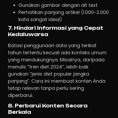
Gunakan gambar dengan alt text
Perhatikan panjang artikel (1.000-2.000
kata sangat ideal)
7. Hindari Informasi yang Cepat
Kedaluwarsa
Batasi penggunaan data yang terikat
tahun tertentu kecuali ada konteks umum
yang mendukungnya. Misalnya, daripada
menulis “tren diet 2024”, lebih baik
gunakan “jenis diet populer jangka
panjang”. Cara ini membuat konten Anda
tetap relevan tanpa perlu sering
diperbarui.
8. Perbarui Konten Secara
Berkala