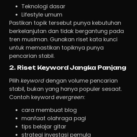
Teknologi dasar
Lifestyle umum
Pastikan topik tersebut punya kebutuhan
berkelanjutan dan tidak bergantung pada
tren musiman. Gunakan riset kata kunci
untuk memastikan topiknya punya
pencarian stabil.
2. Riset Keyword Jangka Panjang
Pilih
keyword
dengan volume pencarian
stabil, bukan yang hanya populer sesaat.
Contoh keyword
evergreen
:
cara membuat blog
manfaat olahraga pagi
tips belajar gitar
strategi investasi pemula