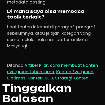
metadata posting.
Di mana saya bisa membaca
topik terkait?
Lihat tautan internal di paragraf-paragraf
sebelumnya, atau jelajahi kategori yang
sama melalui halaman daftar artikel di
Mcsyauqi.
Ditandai
Artikel Pilar
,
cara membuat konten
evergreen tahan lama
,
Konten Evergreen
,
Optimasi Konten
,
SEO
,
Strategi Konten
Tinggalkan
Balasan