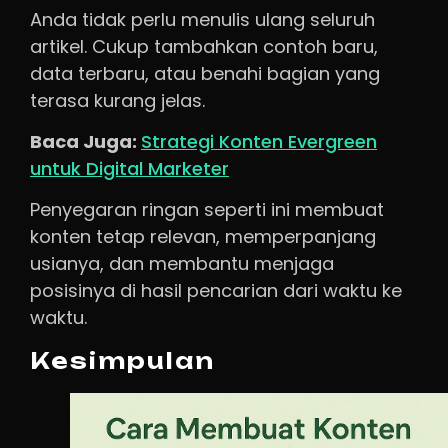
Anda tidak perlu menulis ulang seluruh
artikel. Cukup tambahkan contoh baru,
data terbaru, atau benahi bagian yang
terasa kurang jelas.
Baca Juga:
Strategi Konten Evergreen
untuk Digital Marketer
Penyegaran ringan seperti ini membuat
konten tetap relevan, memperpanjang
usianya, dan membantu menjaga
posisinya di hasil pencarian dari waktu ke
waktu.
Kesimpulan