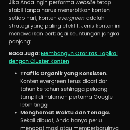
Jika Anda ingin performa
website
tetap
stabil tanpa harus menerbitkan konten
setiap hari, konten
evergreen
adalah
strategi yang paling efektif. Jenis konten ini
menawarkan berbagai keuntungan jangka
panjang:
Baca Juga:
Membangun Otoritas Topikal
dengan Cluster Konten
Traffic Organik yang Konsisten.
Konten evergreen terus dicari dari
tahun ke tahun sehingga peluang
tampil di halaman pertama Google
lebih tinggi.
Menghemat Waktu dan Tenaga.
Sekali dibuat, Anda hanya perlu
mengoptimasi atau memperbaruinya