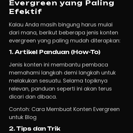
Evergreen yang Paling
Efektif
Kalau Anda masih bingung harus mulai
dari mana, berikut beberapa jenis konten
evergreen yang paling mudah diterapkan:
1. Artikel Panduan (How-To)
Jenis konten ini membantu pembaca
memahami langkah demi langkah untuk
melakukan sesuatu. Selama topiknya
relevan, panduan seperti ini akan terus
dicari dan dibaca.
Contoh: Cara Membuat Konten Evergreen
untuk Blog
2. Tips dan Trik