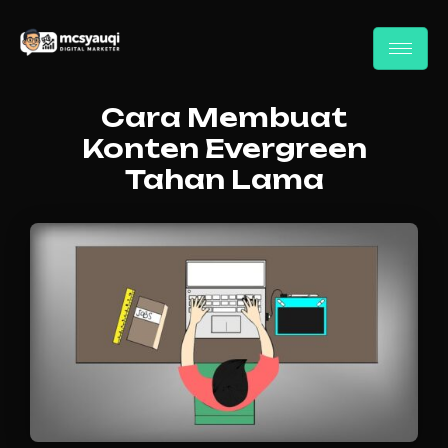
Cara Membuat
Konten Evergreen
Tahan Lama