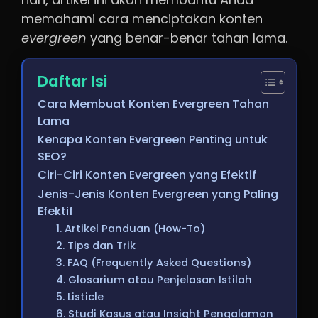
memahami cara menciptakan konten
evergreen
yang benar-benar tahan lama.
Daftar Isi
Cara Membuat Konten Evergreen Tahan
Lama
Kenapa Konten Evergreen Penting untuk
SEO?
Ciri-Ciri Konten Evergreen yang Efektif
Jenis-Jenis Konten Evergreen yang Paling
Efektif
1. Artikel Panduan (How-To)
2. Tips dan Trik
3. FAQ (Frequently Asked Questions)
4. Glosarium atau Penjelasan Istilah
5. Listicle
6. Studi Kasus atau Insight Pengalaman