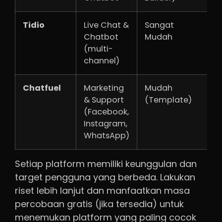
Tidio
Live Chat &
Sangat
Y
Chatbot
Mudah
i
(multi-
channel)
Chatfuel
Marketing
Mudah
Y
& Support
(Template)
i
(Facebook,
Instagram,
WhatsApp)
Setiap platform memiliki keunggulan dan
target pengguna yang berbeda. Lakukan
riset lebih lanjut dan manfaatkan masa
percobaan gratis (jika tersedia) untuk
menemukan platform yang paling cocok