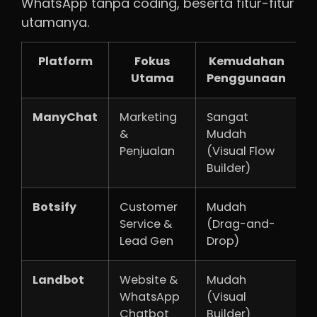
WhatsApp tanpa coding, beserta fitur-fitur
utamanya.
Platform
Fokus
Kemudahan
Utama
Penggunaan
W
ManyChat
Marketing
Sangat
Y
&
Mudah
i
Penjualan
(Visual Flow
Builder)
Botsify
Customer
Mudah
Y
Service &
(Drag-and-
B
Lead Gen
Drop)
Landbot
Website &
Mudah
Y
WhatsApp
(Visual
i
Chatbot
Builder)