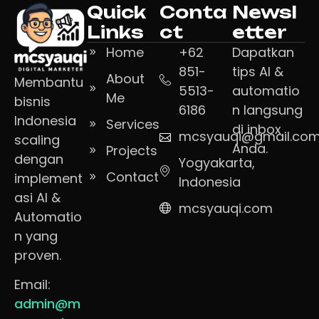
Quick
Conta
Newsl
Links
ct
etter
Home
+62
Dapatkan
851-
tips AI &
About
Membantu
5513-
automatio
Me
bisnis
6186
n langsung
Indonesia
Services
di inbox
mcsyauqi@gmail.co
scaling
Anda.
Projects
dengan
Yogyakarta,
Contact
implement
Indonesia
asi AI &
mcsyauqi.com
Automatio
n yang
proven.
Email:
admin@m